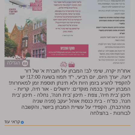
הגדלה
אחו"ת יקרה, שימי לב! המבחן על חוברת א' של דור
דעה, יערך היום, יום רביעי, י"ד תמוז בשעה 17:00! יש
להקפיד להגיע בזמן היות ולא תינתן תוספת זמן למאחרות!
המבחן ייערך בכמה מוקדים: ירושלים - אור חיה, קריות -
תיכון 'בית חיה', צפת - תיכון 'בית חנה', נחלה - תיכון 'בית
חנה', כפ"ח - בית כנסת אוהל יעקב (פניה שניה
מהרכבת), הקפידי על עשיית המבחן ביושר, והקשבה
לבוחנות - בהצלחה
קראי עוד