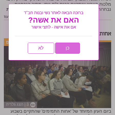
מלכות הארצי שיתקיים בכנס כ"ח ניסן. מתוך הנבחנות
נבחרות הנציגות אשר תתמודדנה בחידון הייחודי •
לתמונות
ברוכה הבאה לאתר נשי ובנות חב"ד
קראי עוד
האם את אשה?
אם את אישה - לחצי אישור
אחות התמימים: החלטות היום עיון
כן
לא
3 | הצג גלריה
ביום העיון המיוחד של 'אחות התמימים' שהתקיים בשבוע