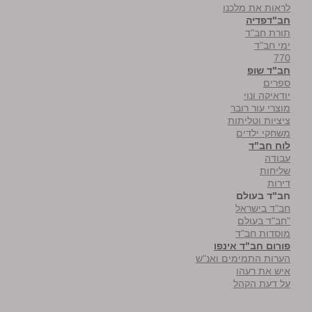
לראות את מלכנו
חב"דפדיה
תורת חב"ד
ימי חב"ד
770
חב"ד שופ
ספרים
יודאיקה ונוי
מוצרי עור רובר
ציציות וטליתות
משחקי ילדים
לוח חב"ד
עבודה
שליחות
דירות
חב"ד בעולם
חב"ד בישראל
"חב"ד בעולם
מוסדות חב"ד
פורום חב"ד אינפו
הערות התמימים ואנ"ש
איש את רעהו
על דעת הקהל