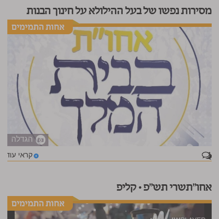
מסירות נפשו של בעל ההילולא על חינוך הבנות
הגדלה
1
קראי עוד
אחו"תשרי תש"פ • קליפ