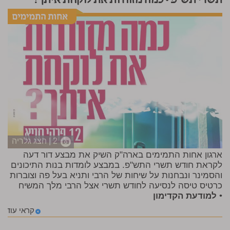
תשרי תש"פ • כמה מזוודות את לוקחת איתך?
2 | הצג גלריה
ארגון אחות התמימים בארה"ק השיק את מבצע דור דעה
לקראת חודש תשרי התש"פ. במבצע לומדות בנות התיכונים
והסמינר ונבחנות על שיחות של הרבי ותניא בעל פה וצוברות
כרטיס טיסה לנסיעה לחודש תשרי אצל הרבי מלך המשיח
•
למודעת הקדימון
קראי עוד