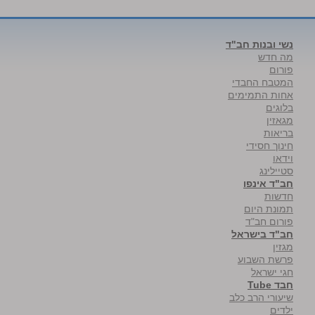
נשי ובנות חב"ד
מה חדש
פורום
המטבח החבדי
אחות התמימים
בלוגים
מגאזין
בריאות
חינוך חסידי
וידאו
סטיילינג
חב"ד אינפו
חדשות
תמונת היום
פורום חב"ד
חב"ד בישראל
מגזין
פרשת השבוע
חגי ישראל
חבד Tube
שיעורי הרב כלב
ילדים