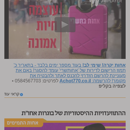
אחות יקרה! שימי לב!
בעוד מספר ימים בלבד - בתאריך כ'
תמוז הרישום לדירות של 'אחותשרי' עומד להסגר! באם את
מעוניינת להרשם הזדרזי להכנס לאתר ולהבטיח את
מקומך! להרשמה:
Achot770.co.il
לפרטים: 0584567703 •
לצפיה בקליפ
קראי עוד
ההתוועדויות ההיסטוריות של בוגרות אחו"ת