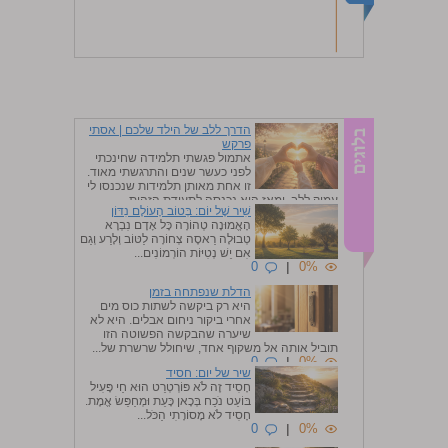
הדרך ללב של הילד שלכם | אסתי
פרקש
אתמול פגשתי תלמידה שחינכתי
לפני כעשר שנים והתרגשתי מאוד.
זו אחת מאותן תלמידות שנכנסו לי
עמוק ללב, ומאז היא נכנסה לתעודת הזהות...
שִׁיר שֶׁל יוֹם: בְּטוֹב הָעוֹלָם נִדּוֹן
0
|
0%
הָאֱמוּנָה טְהוֹרָה כָּל אָדָם נִבְרָא
טְבוּלָה רַאסֶה צְחוֹרָה לַטּוֹב וְלָרַע וְגַם
אִם יֵשׁ נְטִיּוֹת הוֹרְמוֹנִים...
0
|
0%
הדלת שנפתחה בזמן
היא רק ביקשה לשתות כוס מים
אחרי ביקור ניחום אבלים. היא לא
שיערה שהבקשה הפשוטה הזו
תוביל אותה אל משקוף אחד, שיחולל שרשרת של...
0
|
0%
שיר של יום: חסיד
חָסִיד זֶה לֹא פּוֹרְטְרֵט הוּא חַי פָּעִיל
בּוֹעֵט נֹכַח בְּכָאן כָּעֵת וּמְחַפֵּשׂ אֱמֶת.
חָסִיד לֹא מָסוֹרָתִי הַכֹּל...
0
|
0%