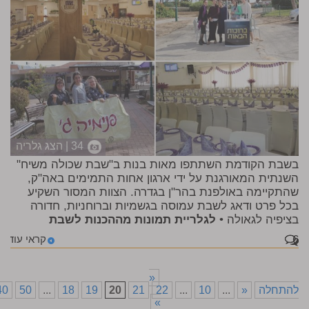
34 | הצג גלריה
בשבת הקודמת השתתפו מאות בנות ב"שבת שכולה משיח"
השנתית המאורגנת על ידי ארגון אחות התמימים באה"ק,
שהתקיימה באולפנת בהר"ן בגדרה. הצוות המסור השקיע
בכל פרט ודאג לשבת עמוסה בגשמיות וברוחניות, חדורה
בציפיה לגאולה •
לגלריית תמונות מההכנות לשבת
6
קראי עוד
«
להתחלה
«
...
10
...
22
21
20
19
18
...
50
40
»