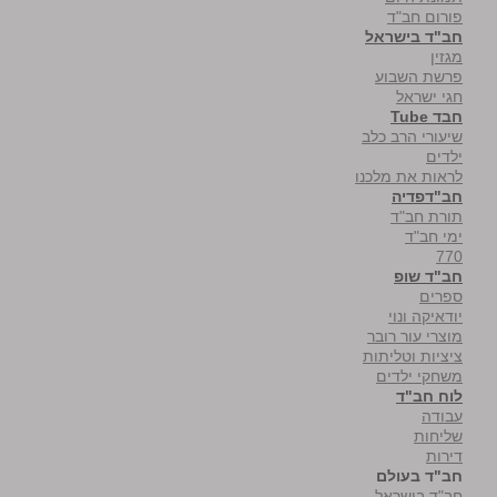
פורום חב"ד
חב"ד בישראל
מגזין
פרשת השבוע
חגי ישראל
חבד Tube
שיעורי הרב כלב
ילדים
לראות את מלכנו
חב"דפדיה
תורת חב"ד
ימי חב"ד
770
חב"ד שופ
ספרים
יודאיקה ונוי
מוצרי עור רובר
ציציות וטליתות
משחקי ילדים
לוח חב"ד
עבודה
שליחות
דירות
חב"ד בעולם
חב"ד בישראל