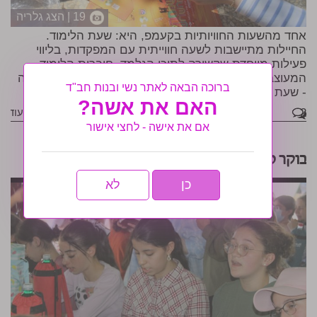
19 | הצג גלריה
אחד מהשעות החוויותיות בקעמפ, היא: שעת הלימוד.
החיילות מתיישבות לשעה חווייתית עם המפקדות, בליווי
פעילות מיוחדת שקשורה לתוכן הנלמד. חוברות הלימוד
המעוצבות וצבעוניות ממש נותנות חשק ללמוד. כאן בגלריה
ברוכה הבאה לאתר נשי ובנות חב"ד
- שעת לימוד באוויר הנעים עם הרבה חיות •
לגלריה
האם את אשה?
2
קראי עוד
אם את אישה - לחצי אישור
בוקר טוב בקעמפ 'אורו של משיח'
כן
לא