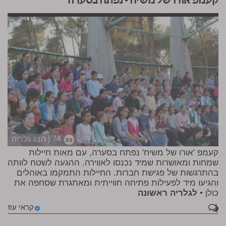
קעמפ אורו של משיח • נפתח בסערה
74 | הצג גלריה
קעמפ 'אורו של משיח' נפתח בסערה, עם מאות חיילות
שמחות ומאושרות שמיד נכנסו לאווירה. ההגעה לשטח לוותה
בהתרגשות של פגישת חברות. החיילות התמקמו באוהלים
והגיעו מיד לפעילות פתיחה חווייתית ומאתגרת שסחפה את
כולן •
לגלריה ראשונה
1
קראי עוד