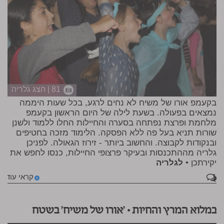
81 | הצג גלריה
בקעמפ אורו של משיח לא נחים לרגע, בכל שעות היממה
נמצאים בפעולה. בשעת לילה של היום הראשון בקעמפ
מלחמת ופרצת נפתחה בסערה והחיילות החלו ללמוד ולשנן
שורות תניא בעל פה ללא הפסקה. הלימוד מזכה בחטיפים
ובנקודות לקבוצה. והחשוב ביותר - זירוז הגאולה. לפניכן
גלריה מההתכנסות ובעיקר פרצופי החיילות, כנסו לחפש את
יקירתכן •
לגלריה
1
קראי עוד
במלוא המרץ והחיות • 'אורו של משיח' בשטח