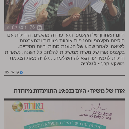
76 | הצג גלריה
היום האחרון של הקעמפ, רגעי פרידה מרגשים. החיילות עם
חולצות הקעמפ והמניפות אורזות מזוודות ומתארגנות
ליציאה, לאחר שבוע של הטענת כוחות וחיות חסידיים.
בקעמפ אורו של משיח ממשיכות להלחם כל השנה, נשארות
חיילות לתמיד עד הגאולה השלימה... גלריה מאת הצלמת
מושקא קרץ •
לגלריה
קראי עוד
אורו של משיח • היום ב19:00 התוועדות מיוחדת