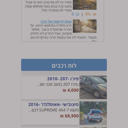
חָסִיד זֶה לֹא פּוֹרְטְרֵט הוּא חַי פָּעִיל
בּוֹעֵט נֹכַח בְּכָאן כָּעֵת וּמְחַפֵּשׂ אֱמֶת.
חָסִיד לֹא מָסוֹרָתִי הַכֹּל...
0
|
0%
עצות קדושות של הרבי
היא סיפרה במיפגש ההוא, על
מכרה שניפקדה בעבר מספר
פעמים, אבל ההריון לא החזיק
מעמד. הצעתי לה את בקשת הרבי במיקרים כגון
אלו, ...
0
|
0%