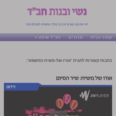
יחי אדוננו מורנו ורבינו מלך המשיח לעולם ועד
עמוד הבית
מדורים
חב"ד אינפו >
כתבות קשורות לתגית 'אורו-של-משיח-התשפא':
אורו של משיח: שיר הסיום