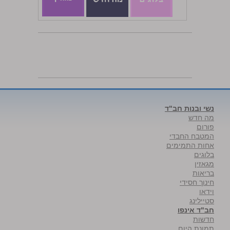
נשי ובנות חב"ד
מה חדש
פורום
המטבח החבדי
אחות התמימים
בלוגים
מגאזין
בריאות
חינוך חסידי
וידאו
סטיילינג
חב"ד אינפו
חדשות
תמונת היום