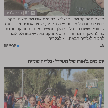
67 | הצג גלריה
הצצה מהבוקר של יום שלישי בקעמפ אורו של משיח. בוקר
חסידי נפתח בלימוד ותפילה רצינית, שמיד אחריה מסדר ענק
שבוודאי עושה נחת לרבי מלך המשיח. ארוחת הבוקר נותנת
כח להמשך היום החווייתי שמתרקם כאן. יש בהחלט למה
לחכות לגלריה הבאה... •
לגלריה
9
קראי עוד
יום מים ב'אורו של משיח' • גלריה שנייה