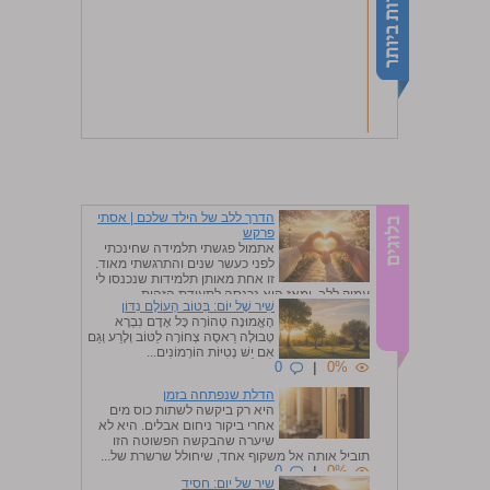
הדרך ללב של הילד שלכם | אסתי
פרקש
אתמול פגשתי תלמידה שחינכתי
לפני כעשר שנים והתרגשתי מאוד.
זו אחת מאותן תלמידות שנכנסו לי
עמוק ללב, ומאז היא נכנסה לתעודת הזהות...
שִׁיר שֶׁל יוֹם: בְּטוֹב הָעוֹלָם נִדּוֹן
0
|
0%
הָאֱמוּנָה טְהוֹרָה כָּל אָדָם נִבְרָא
טְבוּלָה רַאסֶה צְחוֹרָה לַטּוֹב וְלָרַע וְגַם
אִם יֵשׁ נְטִיּוֹת הוֹרְמוֹנִים...
0
|
0%
הדלת שנפתחה בזמן
היא רק ביקשה לשתות כוס מים
אחרי ביקור ניחום אבלים. היא לא
שיערה שהבקשה הפשוטה הזו
תוביל אותה אל משקוף אחד, שיחולל שרשרת של...
0
|
0%
שיר של יום: חסיד