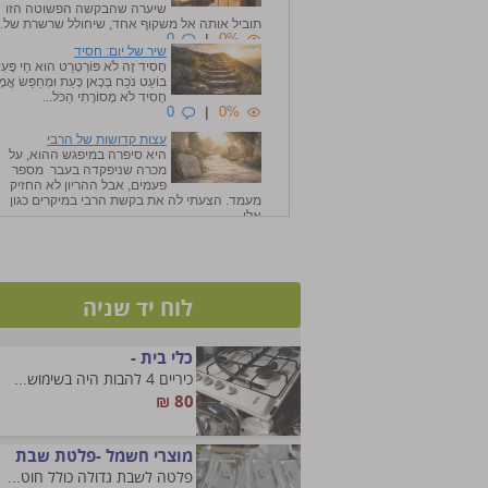
שיערה שהבקשה הפשוטה הזו
תוביל אותה אל משקוף אחד, שיחולל שרשרת של..
0
|
0%
שיר של יום: חסיד
חָסִיד זֶה לֹא פּוֹרְטְרֵט הוּא חַי פָּעִ
בּוֹעֵט נֹכַח בְּכָאן כָּעֵת וּמְחַפֵּשׂ אֱמ
חָסִיד לֹא מָסוֹרָתִי הַכֹּל...
0
|
0%
עצות קדושות של הרבי
היא סיפרה במיפגש ההוא, על
מכרה שניפקדה בעבר מספר
פעמים, אבל ההריון לא החזיק
מעמד. הצעתי לה את בקשת הרבי במיקרים כגון
אלו, ...
0
|
0%