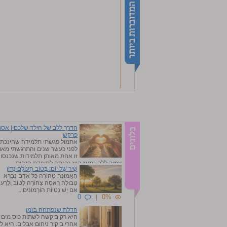
הדרך ללב של הילד שלכם | אסת
פרקש
אתמול פגשתי תלמידה שחינכתי
לפני כעשר שנים והתרגשתי מאוד
זו אחת מאותן תלמידות שנכנסו 
עמוק ללב, ומאז היא נכנסה לתעודת הזהות...
שִׁיר שֶׁל יוֹם: בְּטוֹב הָעוֹלָם נִדּוֹן
0
|
0%
הָאֱמוּנָה טְהוֹרָה כָּל אָדָם נִבְרָא
טְבוּלָה רַאסֶה צְחוֹרָה לַטּוֹב וְלָרַע ו
אִם יֵשׁ נְטִיּוֹת הוֹרְמוֹנִים...
0
|
0%
הדלת שנפתחה בזמן
היא רק ביקשה לשתות כוס מים
אחרי ביקור ניחום אבלים. היא ל