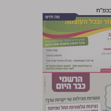
בכפ"ח