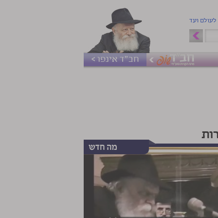
 לעולם ועד
חב"ד אינפו >