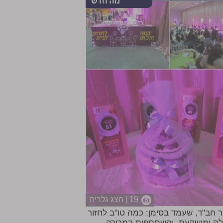
19 | הצג גלריה
ר חב"ד, שעמד בסימן: כמה טו"ב לחזור
קלה ומושקעת, והשתתפות במכירה