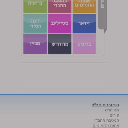
נשי ובנות חב"ד
מה חדש
פורום
המטבח החבדי
אחות התמימים