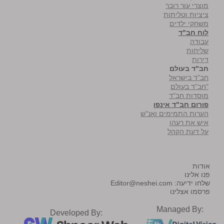
מוצרי עור רובר
ציציות וטליתות
משחקי ילדים
לוח חב"ד
עבודה
שליחות
דירות
חב"ד בעולם
חב"ד בישראל
"חב"ד בעולם
מוסדות חב"ד
פורום חב"ד אינפו
הערות התמימים ואנ"ש
איש את רעהו
על דעת הקהל
אודות
פנו אלינו
שלחו ידיעה:
Editor@neshei.com
פרסמו אצלינו
Managed By:
Developed By: