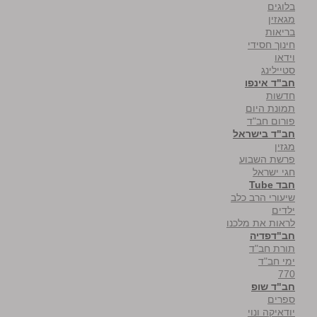
בלוגים
מגאזין
בריאות
חינוך חסידי
וידאו
סטיילינג
חב"ד אינפו
חדשות
תמונת היום
פורום חב"ד
חב"ד בישראל
מגזין
פרשת השבוע
חגי ישראל
חבד Tube
שיעורי הרב כלב
ילדים
לראות את מלכנו
חב"דפדיה
תורת חב"ד
ימי חב"ד
770
חב"ד שופ
ספרים
יודאיקה ונוי