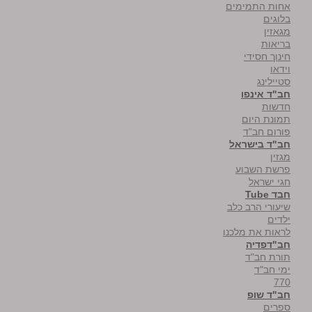
אחות התמימים
בלוגים
מגאזין
בריאות
חינוך חסידי
וידאו
סטיילינג
חב"ד אינפו
חדשות
תמונת היום
פורום חב"ד
חב"ד בישראל
מגזין
פרשת השבוע
חגי ישראל
חבד Tube
שיעורי הרב כלב
ילדים
לראות את מלכנו
חב"דפדיה
תורת חב"ד
ימי חב"ד
770
חב"ד שופ
ספרים