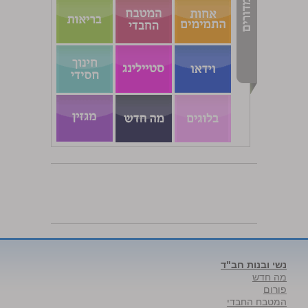
נשי ובנות חב"ד
מה חדש
פורום
המטבח החבדי