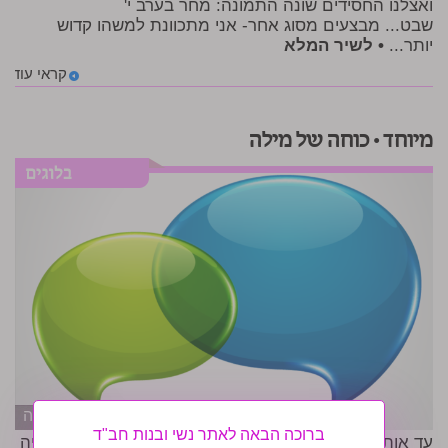
ואצלנו החסידים שונה התמונה: מחר בערב י'
שבט... מבצעים מסוג אחר- אני מתכוונת למשהו קדוש
יותר...
• לשיר המלא
קראי עוד
מיוחד • כוחה של מילה
הגדלה
ברוכה הבאה לאתר נשי ובנות חב"ד
עד אותו רגע... הרגשתי מוצלחת, עבדתי בחשק ובנחת. היה