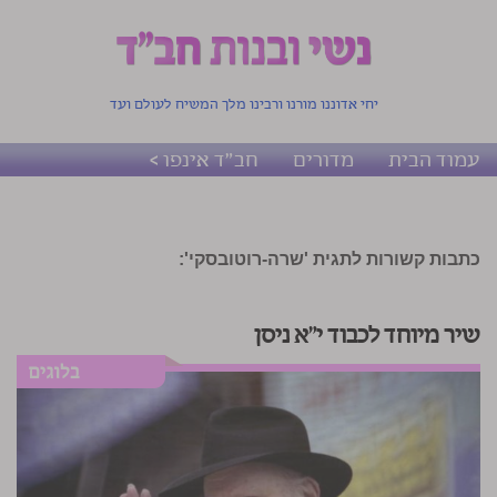
יחי אדוננו מורנו ורבינו מלך המשיח לעולם ועד
עמוד הבית
מדורים
חב"ד אינפו >
כתבות קשורות לתגית 'שרה-רוטובסקי':
שיר מיוחד לכבוד י"א ניסן