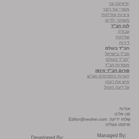
יודאיקה ונוי
מוצרי עור רובר
ציציות וטליתות
משחקי ילדים
לוח חב"ד
עבודה
שליחות
דירות
חב"ד בעולם
חב"ד בישראל
"חב"ד בעולם
מוסדות חב"ד
פורום חב"ד אינפו
הערות התמימים ואנ"ש
איש את רעהו
על דעת הקהל
אודות
פנו אלינו
שלחו ידיעה:
Editor@neshei.com
פרסמו אצלינו
Managed By:
Developed By: