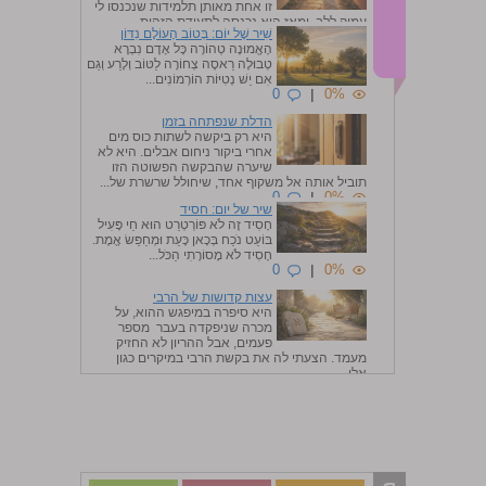
זו אחת מאותן תלמידות שנכנסו לי
עמוק ללב, ומאז היא נכנסה לתעודת הזהות...
שִׁיר שֶׁל יוֹם: בְּטוֹב הָעוֹלָם נִדּוֹן
0
|
0%
הָאֱמוּנָה טְהוֹרָה כָּל אָדָם נִבְרָא
טְבוּלָה רַאסֶה צְחוֹרָה לַטּוֹב וְלָרַע וְגַם
אִם יֵשׁ נְטִיּוֹת הוֹרְמוֹנִים...
0
|
0%
הדלת שנפתחה בזמן
היא רק ביקשה לשתות כוס מים
אחרי ביקור ניחום אבלים. היא לא
שיערה שהבקשה הפשוטה הזו
תוביל אותה אל משקוף אחד, שיחולל שרשרת של...
0
|
0%
שיר של יום: חסיד
חָסִיד זֶה לֹא פּוֹרְטְרֵט הוּא חַי פָּעִיל
בּוֹעֵט נֹכַח בְּכָאן כָּעֵת וּמְחַפֵּשׂ אֱמֶת.
חָסִיד לֹא מָסוֹרָתִי הַכֹּל...
0
|
0%
עצות קדושות של הרבי
היא סיפרה במיפגש ההוא, על
מכרה שניפקדה בעבר מספר
פעמים, אבל ההריון לא החזיק
מעמד. הצעתי לה את בקשת הרבי במיקרים כגון
אלו, ...
0
|
0%