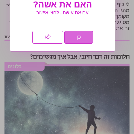
האם את אשה?
לי כיף באותה עבודה, בגילוי לב, אמרתי תודה. ופתאום היא-
מהגן השני, באה "לגלות" לי מי אני? "את כזו מוכשרת, אך
אם את אישה - לחצי אישור
מקומך לא כאן, את כזו מבוזבזת לא מבינה עניין. את
מסוגלת, להגיע לקריירה משובחת... אז למה "רק" בתפקיד
זה את מונחת?... •
לבלוג
קראי עוד
כן
לא
חלומות זה דבר חיובי, אבל איך מגשימים?