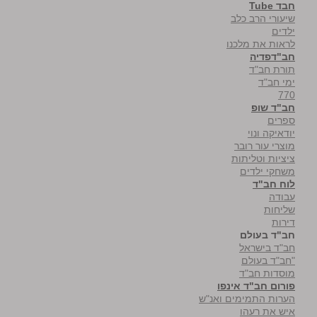
חבד Tube
שיעורי הרב כלב
ילדים
לראות את מלכנו
חב"דפדיה
תורת חב"ד
ימי חב"ד
770
חב"ד שופ
ספרים
יודאיקה ונוי
מוצרי עור רובר
ציציות וטליתות
משחקי ילדים
לוח חב"ד
עבודה
שליחות
דירות
חב"ד בעולם
חב"ד בישראל
"חב"ד בעולם
מוסדות חב"ד
פורום חב"ד אינפו
הערות התמימים ואנ"ש
איש את רעהו