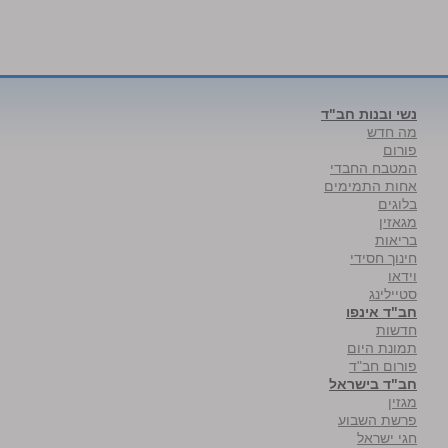
נשי ובנות חב"ד
מה חדש
פורום
המטבח החבדי
אחות התמימים
בלוגים
מגאזין
בריאות
חינוך חסידי
וידאו
סטיילינג
חב"ד אינפו
חדשות
תמונת היום
פורום חב"ד
חב"ד בישראל
מגזין
פרשת השבוע
חגי ישראל