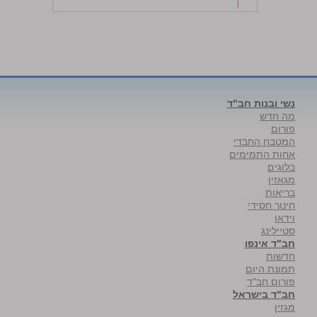
נשי ובנות חב"ד
מה חדש
פורום
המטבח החבדי
אחות התמימים
בלוגים
מגאזין
בריאות
חינוך חסידי
וידאו
סטיילינג
חב"ד אינפו
חדשות
תמונת היום
פורום חב"ד
חב"ד בישראל
מגזין