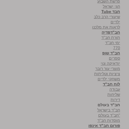
פרשת השבוע
חגי ישראל
חבד Tube
שיעורי הרב כלב
ילדים
לראות את מלכנו
חב"דפדיה
תורת חב"ד
ימי חב"ד
770
חב"ד שופ
ספרים
יודאיקה ונוי
מוצרי עור רובר
ציציות וטליתות
משחקי ילדים
לוח חב"ד
עבודה
שליחות
דירות
חב"ד בעולם
חב"ד בישראל
"חב"ד בעולם
מוסדות חב"ד
פורום חב"ד אינפו