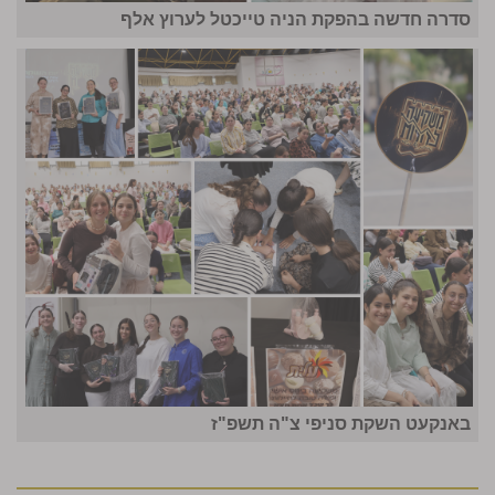
סדרה חדשה בהפקת הניה טייכטל לערוץ אלף
באנקעט השקת סניפי צ"ה תשפ"ז