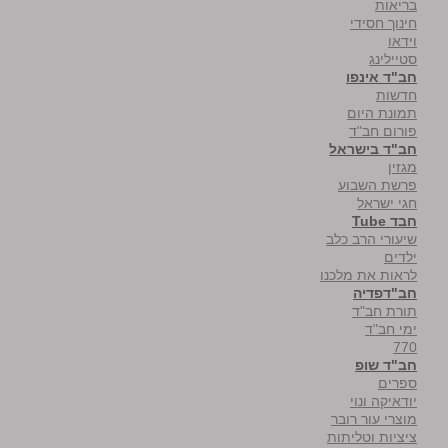
בריאות
חינוך חסידי
וידאו
סטיילינג
חב"ד אינפו
חדשות
תמונת היום
פורום חב"ד
חב"ד בישראל
מגזין
פרשת השבוע
חגי ישראל
חבד Tube
שיעורי הרב כלב
ילדים
לראות את מלכנו
חב"דפדיה
תורת חב"ד
ימי חב"ד
770
חב"ד שופ
ספרים
יודאיקה ונוי
מוצרי עור רובר
ציציות וטליתות