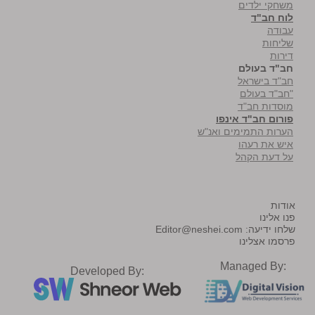
משחקי ילדים
לוח חב"ד
עבודה
שליחות
דירות
חב"ד בעולם
חב"ד בישראל
"חב"ד בעולם
מוסדות חב"ד
פורום חב"ד אינפו
הערות התמימים ואנ"ש
איש את רעהו
על דעת הקהל
אודות
פנו אלינו
שלחו ידיעה:
Editor@neshei.com
פרסמו אצלינו
Managed By:
Developed By: