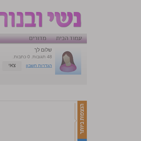
עמוד הבית
מדורים
שלום לך
48 תגובות. 0 כתבות.
צאי
הגדרות חשבון