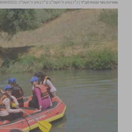
מערכת נשי ובנות חב"ד
|
כ״ז בסיון ה׳תשפ״ב (כ״ז בסיון ה׳תשפ״ב (26/06/2022))