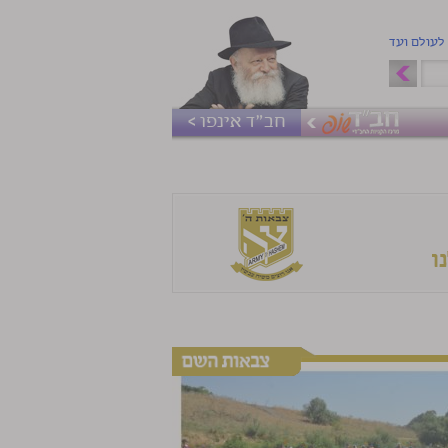
 לעולם ועד
חב"ד אינפו >