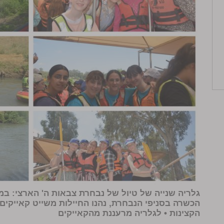
גלריה שנייה של טיול של נבחרת צבאות ה' הארצי: במ
הכשרה בסניפי הנבחרת, נהנו החיילות משייט קאייקים
הקצינות
• לגלריה מרעננת מהקאייקים