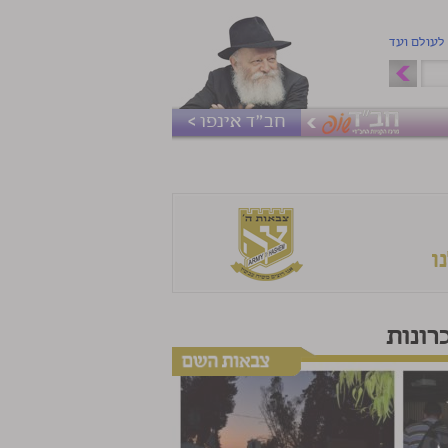
 לעולם ועד
חב"ד אינפו >
רונות