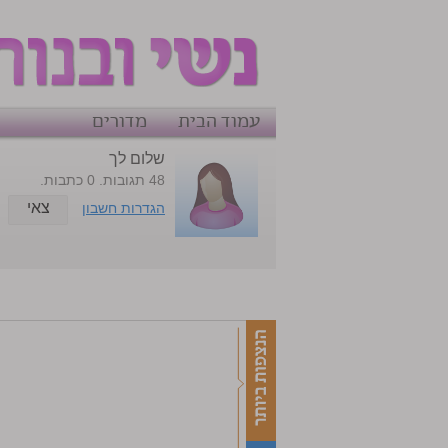
עמוד הבית
מדורים
שלום לך
48 תגובות. 0 כתבות.
צאי
הגדרות חשבון