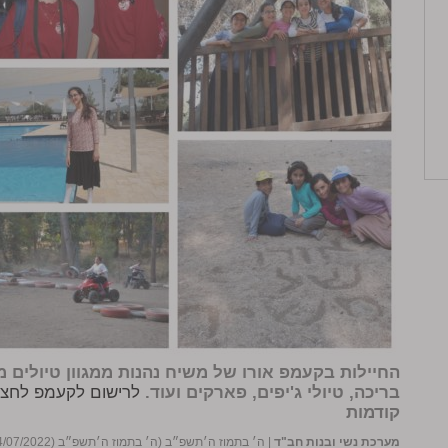
החיילות בקעמפ אורו של משיח נהנות ממגוון טיולים מה
בריכה, טיולי ג'יפים, פארקים ועוד.
לרישום לקעמפ לחצו
קודמות
מערכת נשי ובנות חב"ד
|
ה׳ בתמוז ה׳תשפ״ב (ה׳ בתמוז ה׳תשפ״ב (04/07/2022))