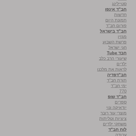
סטיילינג
חב"ד אינפו
חדשות
תמונת היום
פורום חב"ד
חב"ד בישראל
מגזין
פרשת השבוע
חגי ישראל
חבד Tube
שיעורי הרב כלב
ילדים
לראות את מלכנו
חב"דפדיה
תורת חב"ד
ימי חב"ד
770
חב"ד שופ
ספרים
יודאיקה ונוי
מוצרי עור רובר
ציציות וטליתות
משחקי ילדים
לוח חב"ד
עבודה