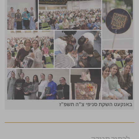
באנקעט השקת סניפי צ"ה תשפ"ז