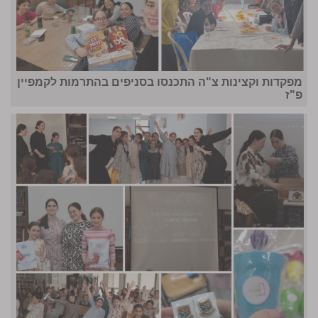
מפקדות וקצינות צ"ה התכנסו בסניפים בהתרמות לקמפיין
פ"ז