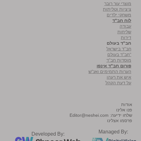
מוצרי עור רובר
ציציות וטליתות
משחקי ילדים
לוח חב"ד
עבודה
שליחות
דירות
חב"ד בעולם
חב"ד בישראל
"חב"ד בעולם
מוסדות חב"ד
פורום חב"ד אינפו
הערות התמימים ואנ"ש
איש את רעהו
על דעת הקהל
אודות
פנו אלינו
שלחו ידיעה:
Editor@neshei.com
פרסמו אצלינו
Managed By:
Developed By: