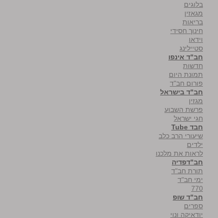
בלוגים
מגאזין
בריאות
חינוך חסידי
וידאו
סטיילינג
חב"ד אינפו
חדשות
תמונת היום
פורום חב"ד
חב"ד בישראל
מגזין
פרשת השבוע
חגי ישראל
חבד Tube
שיעורי הרב כלב
ילדים
לראות את מלכנו
חב"דפדיה
תורת חב"ד
ימי חב"ד
770
חב"ד שופ
ספרים
יודאיקה ונוי