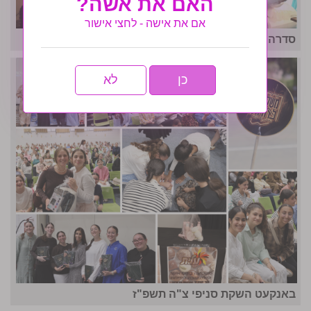
האם את אשה?
אם את אישה - לחצי אישור
סדרה חדשה בהפקת הניה טייכטל לערוץ אלף
כן
לא
באנקעט השקת סניפי צ"ה תשפ"ז