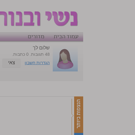
עמוד הבית
מדורים
שלום לך
48 תגובות. 0 כתבות.
צאי
הגדרות חשבון