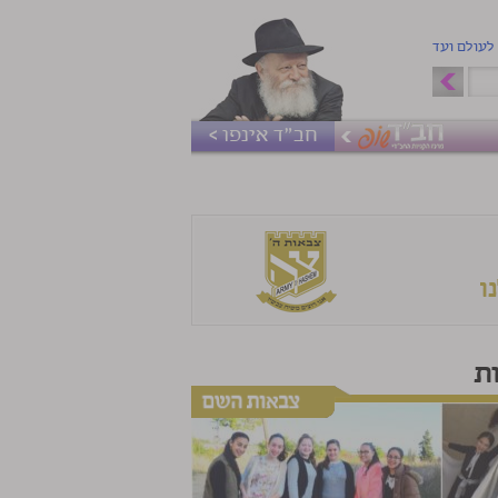
 לעולם ועד
חב"ד אינפו >
ת