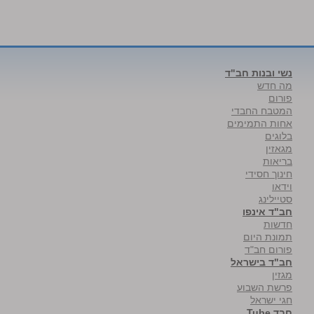
נשי ובנות חב"ד
מה חדש
פורום
המטבח החבדי
אחות התמימים
בלוגים
מגאזין
בריאות
חינוך חסידי
וידאו
סטיילינג
חב"ד אינפו
חדשות
תמונת היום
פורום חב"ד
חב"ד בישראל
מגזין
פרשת השבוע
חגי ישראל
חבד Tube