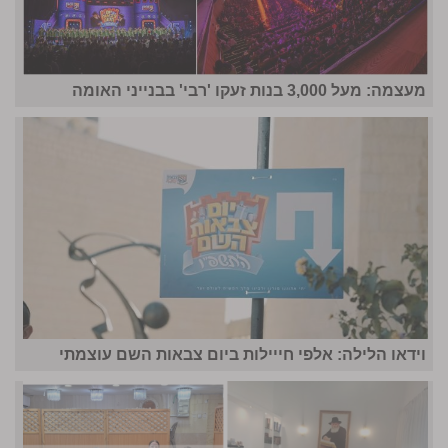
מעצמה: מעל 3,000 בנות זעקו 'רבי' בבנייני האומה
וידאו הלילה: אלפי חייילות ביום צבאות השם עוצמתי