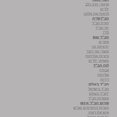
שיעורי הרב כלב
ילדים
לראות את מלכנו
חב"דפדיה
תורת חב"ד
ימי חב"ד
770
חב"ד שופ
ספרים
יודאיקה ונוי
מוצרי עור רובר
ציציות וטליתות
משחקי ילדים
לוח חב"ד
עבודה
שליחות
דירות
חב"ד בעולם
חב"ד בישראל
"חב"ד בעולם
מוסדות חב"ד
פורום חב"ד אינפו
הערות התמימים ואנ"ש
איש את רעהו
על דעת הקהל