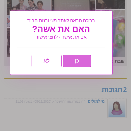
ברוכה הבאה לאתר נשי ובנות חב"ד
האם את אשה?
אם את אישה - לחצי אישור
כן
לא
שבת צבאות השם עוצמתית בסניף נוף הגליל
2 תגובות
מילמולים
י״ח במרחשוון ה׳תשפ״א (05/11/2020) בשעה 11:09