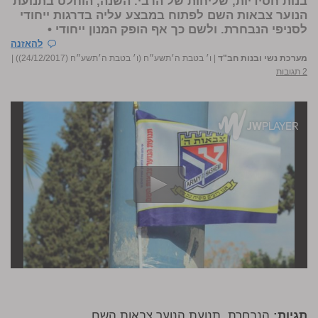
בנות חסידיות, שליחות של הרבי. השנה, הוחלט בתנועת
הנוער צבאות השם לפתוח במבצע עליה בדרגות ייחודי
לסניפי הנבחרת. ולשם כך אף הופק המנון ייחודי •
להאזנה
מערכת נשי ובנות חב"ד
|
ו׳ בטבת ה׳תשע״ח (ו׳ בטבת ה׳תשע״ח (24/12/2017))
|
2 תגובות
תגיות:
הנבחרת
,
תנועת הנוער צבאות השם