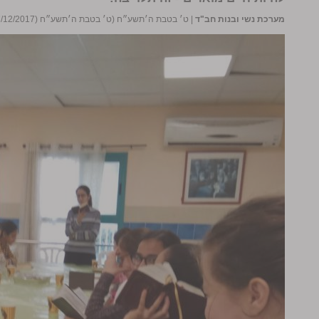
מערכת נשי ובנות חב"ד
|
ט׳ בטבת ה׳תשע״ח (ט׳ בטבת ה׳תשע״ח (27/12/2017))