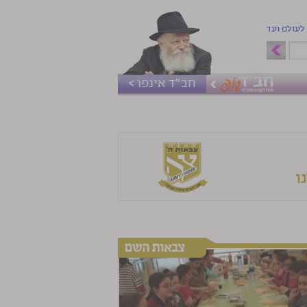
 לעולם ועד
חב"ד אינפו >