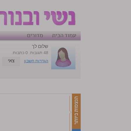
עמוד הבית
מדורים
שלום לך
48 תגובות. 0 כתבות.
צאי
הגדרות חשבון