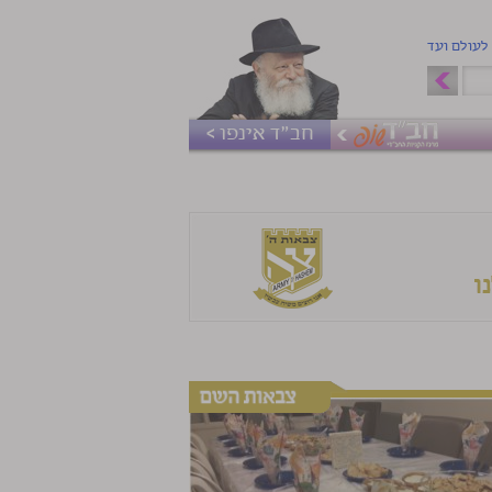
 לעולם ועד
חב"ד אינפו >