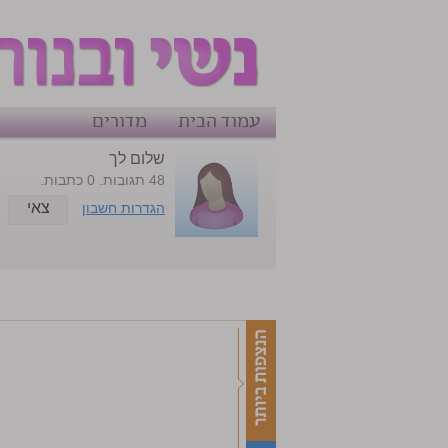
עמוד הבית
מדורים
שלום לך
48 תגובות. 0 כתבות.
צאי
הגדרות חשבון