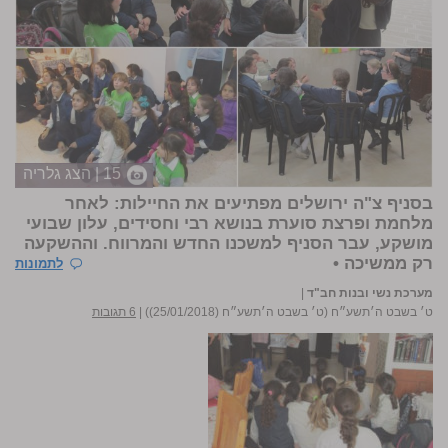
15 | הצג גלריה
בסניף צ"ה ירושלים מפתיעים את החיילות: לאחר
מלחמת ופרצת סוערת בנושא רבי וחסידים, עלון שבועי
מושקע, עבר הסניף למשכנו החדש והמרווח. וההשקעה
רק ממשיכה •
לתמונות
מערכת נשי ובנות חב"ד
|
ט׳ בשבט ה׳תשע״ח (ט׳ בשבט ה׳תשע״ח (25/01/2018))
|
6 תגובות