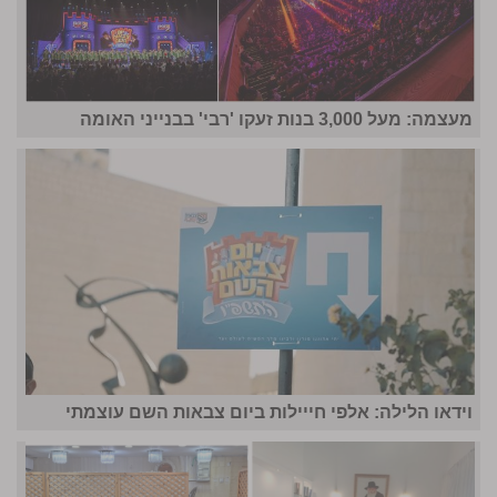
מעצמה: מעל 3,000 בנות זעקו 'רבי' בבנייני האומה
וידאו הלילה: אלפי חייילות ביום צבאות השם עוצמתי