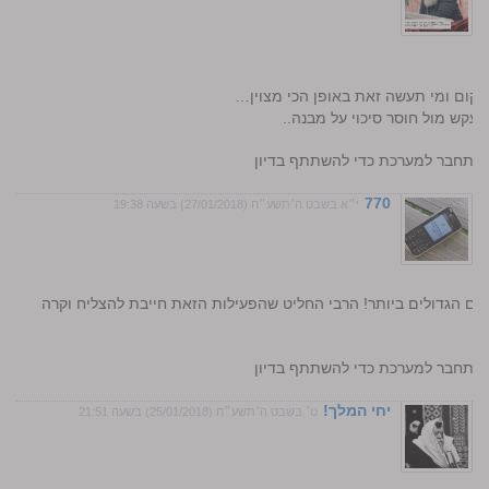
מקום ומי תעשה זאת באופן הכי מצוין…
קש מול חוסר סיכוי על מבנה..
התחבר למערכת כדי להשתתף בדיון
770
י״א בשבט ה׳תשע״ח (27/01/2018) בשעה 19:38
סים הגדולים ביותר! הרבי החליט שהפעילות הזאת חייבת להצליח וקרה
התחבר למערכת כדי להשתתף בדיון
יחי המלך!
ט׳ בשבט ה׳תשע״ח (25/01/2018) בשעה 21:51