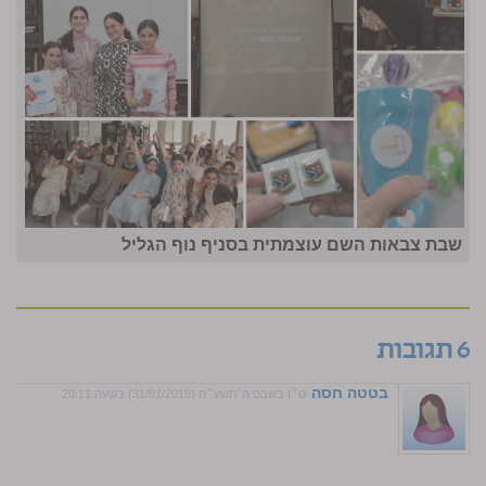
שבת צבאות השם עוצמתית בסניף נוף הגליל
6 תגובות
בטטה חסה
ט״ו בשבט ה׳תשע״ח (31/01/2018) בשעה 20:11