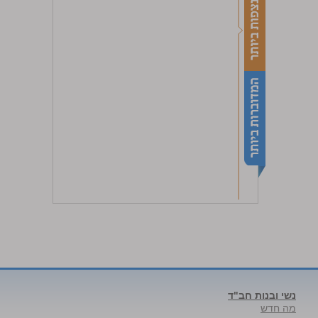
נשי ובנות חב"ד
מה חדש