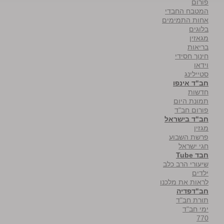
פורום
המטבח החבדי
אחות התמימים
בלוגים
מגאזין
בריאות
חינוך חסידי
וידאו
סטיילינג
חב"ד אינפו
חדשות
תמונת היום
פורום חב"ד
חב"ד בישראל
מגזין
פרשת השבוע
חגי ישראל
חבד Tube
שיעורי הרב כלב
ילדים
לראות את מלכנו
חב"דפדיה
תורת חב"ד
ימי חב"ד
770