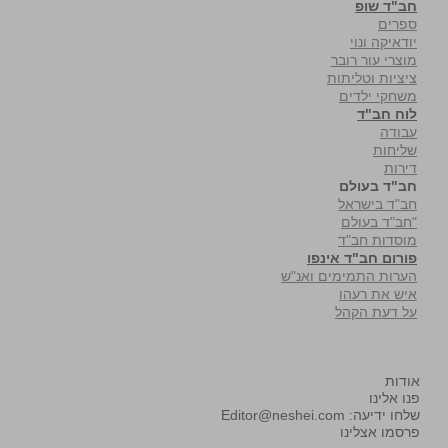
חב"ד שופ
ספרים
יודאיקה ונוי
מוצרי עור רובר
ציציות וטליתות
משחקי ילדים
לוח חב"ד
עבודה
שליחות
דירות
חב"ד בעולם
חב"ד בישראל
"חב"ד בעולם
מוסדות חב"ד
פורום חב"ד אינפו
הערות התמימים ואנ"ש
איש את רעהו
על דעת הקהל
אודות
פנו אלינו
שלחו ידיעה:
Editor@neshei.com
פרסמו אצלינו