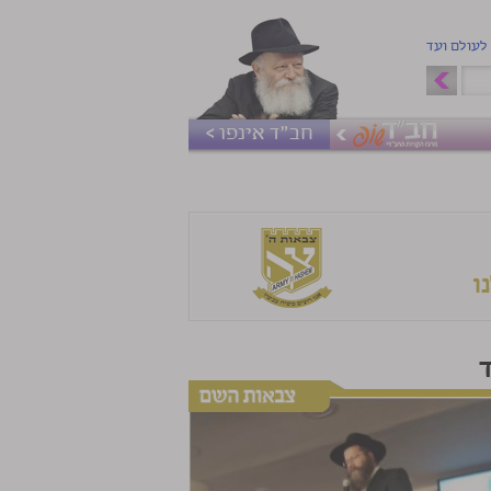
 לעולם ועד
חב"ד אינפו >