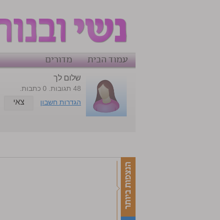
עמוד הבית
מדורים
שלום לך
48 תגובות. 0 כתבות.
צאי
הגדרות חשבון