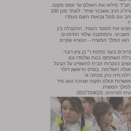
חב"ד מילאו את האולם עד אפס מקום.
האירוע נפתח בברכתו של המרא דאתרא של כפר חב"ד, הרה"ג הרב אשכנזי שיחי'. לאחר מכן 100
 זהב עם סמל צבאות השם נעמדו
!
הציגו את המסר הנצחי, ההקבלה בין
ר השביעי. והמסקנה שלפי הסימנים
 הוא המלך המשיח – הנשיא שקיים
וכים בעור מתנת ר' בן ציון רובר,
גרלה השתתפו בנות שלמדו עם
נשים כעקרות הבית להשפיע על הבעל
אולה השלימה. בפרס הראשון דולר
ילת חיה כהן מכתה א'.
ושרות וכולנו תקווה שנזכה ונאו מיד
 למלך המשיח.
ם: 0537704025