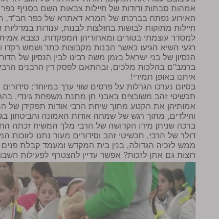
אמהות סבתות ודודות של חיילות צבאות השם בסניף כפר 
חיילות מתוקות לבושות בחולצות לבנות, ענודות במדליות
למסדר עוצמתי בטורים ומאחוריהן המפקדות, כצבא אמיתי
רגעי השיא הגיעו כאשר הבנות מקבוצות כתר ושמש רקדו ו
הנסיון של בני ישראל בזמן משה רבינו לבין הנסיון של הדו
ברמב"ם בהלכות מלכים, ובהתאם לפסק דין הרבנים הרבי
איתנו באופן תמידי!
בסיום נערכו הגרלות על פרסים שווי ערך במיוחד: סידורים כר
תכשיטי זהב משובצים באבני חן מתנת משפחת גינדי. בה
אמותיהן את הקטע מתוך שיחת הרבי אודות תפקידן של ה
והילדים, מתוך רגש של שמחה אודות האמונה והביטחון בג
ברכה שניתן מידו הקדושה של הרבי מלך המשיח זכתה החי
דולר של הרבי, תכשיטי זהב וסידורים מעור נתנו לזוכות המא
ממש לזכיה הגדולה, בנין בית המקדש ומעמד קבלת פנים
רוצות גם אתן לזכות? אפשר עדיין להצטרף לפעילות השבועית לפרטי