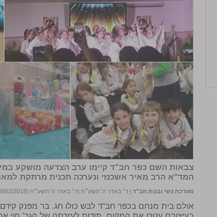
צבאות השם כפר חב"ד קיימו ערב הצדעה מושקע במיו
המד"א הרב מאיר אשכנזי ונערכה תכנית מרתקת למא
מערכת נשי ובנות חב"ד
|
ד׳ באדר ה׳תשע״ח (ד׳ באדר ה׳תשע״ח (19/02/2018))
אולם בית מנחם בכפר חב"ד לבש כולו חג. בר מפנק קידם
בעיצובם עטרו את המקום, תודות לעזרתה של הגב' חוי אהר