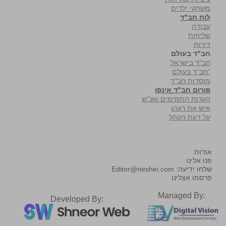
משחקי ילדים
לוח חב"ד
עבודה
שליחות
דירות
חב"ד בעולם
חב"ד בישראל
"חב"ד בעולם
מוסדות חב"ד
פורום חב"ד אינפו
הערות התמימים ואנ"ש
איש את רעהו
על דעת הקהל
אודות
פנו אלינו
שלחו ידיעה:
Editor@neshei.com
פרסמו אצלינו
Managed By:
Developed By: