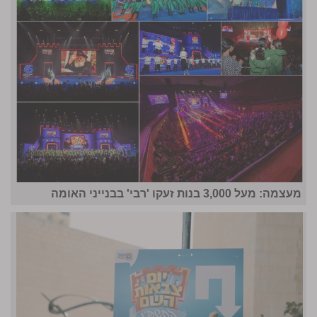
מעצמה: מעל 3,000 בנות זעקו 'רבי' בבנייני האומה