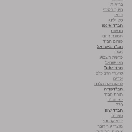
בריאות
חינוך חסידי
וידאו
סטיילינג
חב"ד אינפו
חדשות
תמונת היום
פורום חב"ד
חב"ד בישראל
מגזין
פרשת השבוע
חגי ישראל
חבד Tube
שיעורי הרב כלב
ילדים
לראות את מלכנו
חב"דפדיה
תורת חב"ד
ימי חב"ד
770
חב"ד שופ
ספרים
יודאיקה ונוי
מוצרי עור רובר
ציציות וטליתות