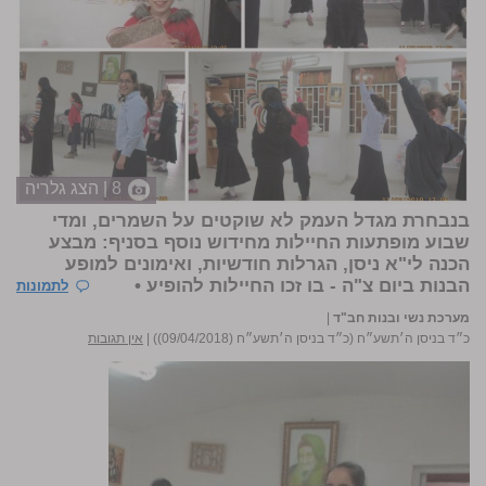
8 | הצג גלריה
בנבחרת מגדל העמק לא שוקטים על השמרים, ומדי
שבוע מופתעות החיילות מחידוש נוסף בסניף: מבצע
הכנה לי"א ניסן, הגרלות חודשיות, ואימונים למופע
הבנות ביום צ"ה - בו זכו החיילות להופיע •
לתמונות
מערכת נשי ובנות חב"ד
|
כ״ד בניסן ה׳תשע״ח (כ״ד בניסן ה׳תשע״ח (09/04/2018))
|
אין תגובות