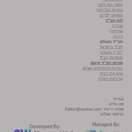
מוצרי עור רובר
ציציות וטליתות
משחקי ילדים
לוח חב"ד
עבודה
שליחות
דירות
חב"ד בעולם
חב"ד בישראל
"חב"ד בעולם
מוסדות חב"ד
פורום חב"ד אינפו
הערות התמימים ואנ"ש
איש את רעהו
על דעת הקהל
אודות
פנו אלינו
שלחו ידיעה:
Editor@neshei.com
פרסמו אצלינו
Managed By:
Developed By: