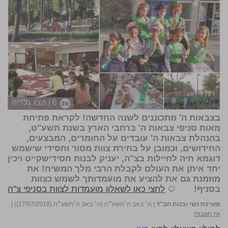
6 | הצג גלריה
בצבאות ה' מתכוננים לשנה החדשה! לקראת פתיחת
מאות סניפי צבאות ה' ברחבי הארץ בשנת תשע"ט,
בהנהלת צבאות ה' עובדים על החומרים, המבצעים,
החידושים, וכמובן על בחירת צוות מסור וחסידי שישמש
דוגמא חיה לחיילות בצ"ה, יעניק לבנות חסידישקייט ויכין
יחד איתן את העולם לקבלת הרבי מלך המשיח! את
מוזמנת גם את להציע את מועמדותך לשמש כצוות
בסניף!
לחצי כאן לשאלון מועמדות לצוות בסניפי צ"ה
מערכת נשי ובנות חב"ד
|
ה׳ באב ה׳תשע״ח (ה׳ באב ה׳תשע״ח (17/07/2018))
|
אין תגובות