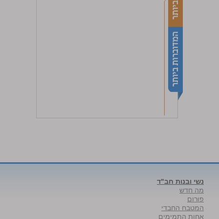
נשי ובנות חב"ד
מה חדש
פורום
המטבח החבדי
אחות התמימים