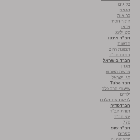
בלוגים
מגאזין
בריאות
חינוך חסידי
וידאו
סטיילינג
חב"ד אינפו
חדשות
תמונת היום
פורום חב"ד
חב"ד בישראל
מגזין
פרשת השבוע
חגי ישראל
חבד Tube
שיעורי הרב כלב
ילדים
לראות את מלכנו
חב"דפדיה
תורת חב"ד
ימי חב"ד
770
חב"ד שופ
ספרים
יודאיקה ונוי