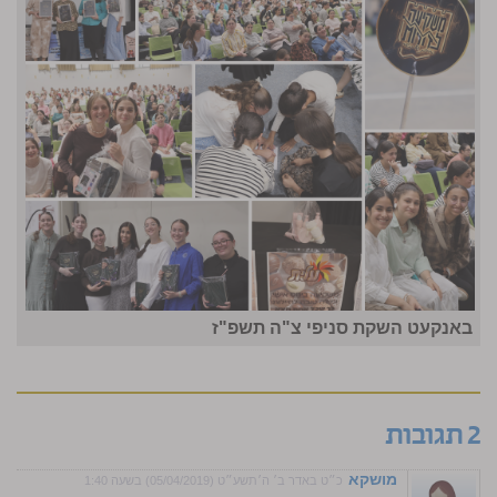
באנקעט השקת סניפי צ"ה תשפ"ז
2 תגובות
מושקא
כ״ט באדר ב׳ ה׳תשע״ט (05/04/2019) בשעה 1:40