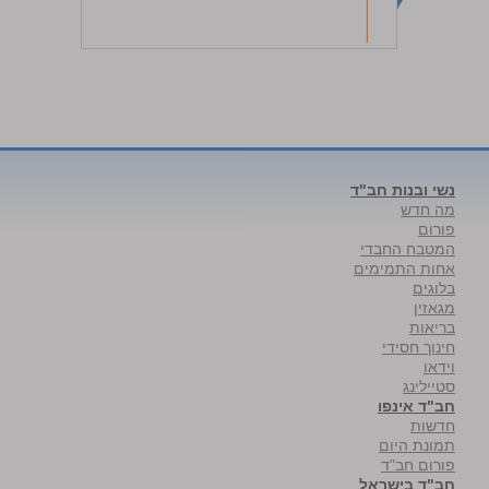
נשי ובנות חב"ד
מה חדש
פורום
המטבח החבדי
אחות התמימים
בלוגים
מגאזין
בריאות
חינוך חסידי
וידאו
סטיילינג
חב"ד אינפו
חדשות
תמונת היום
פורום חב"ד
חב"ד בישראל