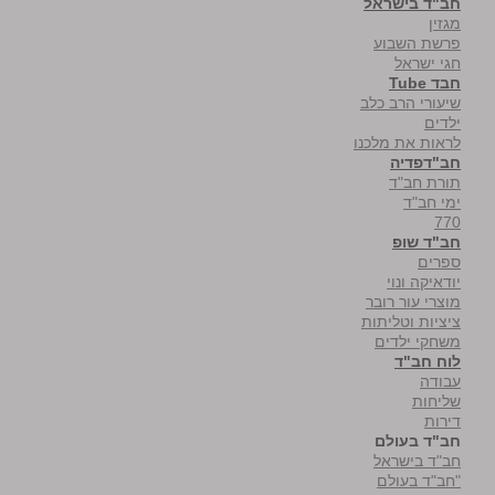
חב"ד בישראל
מגזין
פרשת השבוע
חגי ישראל
חבד Tube
שיעורי הרב כלב
ילדים
לראות את מלכנו
חב"דפדיה
תורת חב"ד
ימי חב"ד
770
חב"ד שופ
ספרים
יודאיקה ונוי
מוצרי עור רובר
ציציות וטליתות
משחקי ילדים
לוח חב"ד
עבודה
שליחות
דירות
חב"ד בעולם
חב"ד בישראל
"חב"ד בעולם