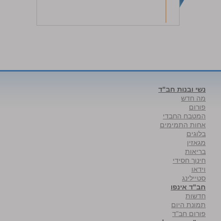
נשי ובנות חב"ד
מה חדש
פורום
המטבח החבדי
אחות התמימים
בלוגים
מגאזין
בריאות
חינוך חסידי
וידאו
סטיילינג
חב"ד אינפו
חדשות
תמונת היום
פורום חב"ד