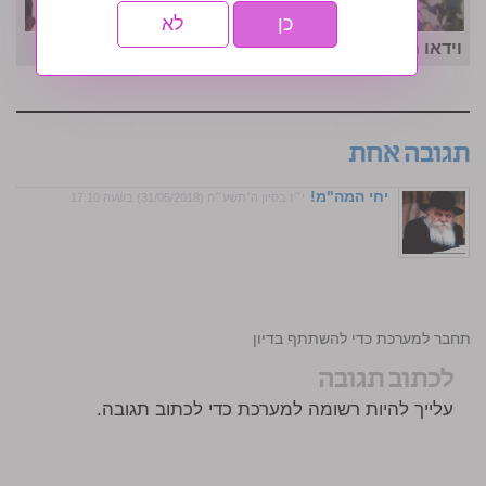
כן
לא
וידאו הלילה: אלפי חייילות ביום צבאות השם עוצמתי
תגובה אחת
יחי המה"מ!
י״ז בסיון ה׳תשע״ח (31/05/2018) בשעה 17:10
התחבר למערכת כדי להשתתף בדיון
לכתוב תגובה
עלייך להיות רשומה למערכת כדי לכתוב תגובה.