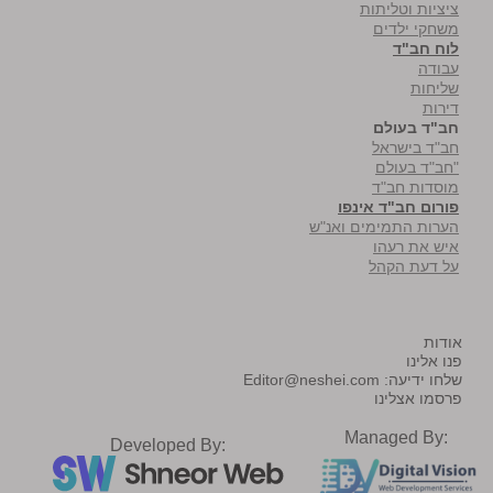
ציציות וטליתות
משחקי ילדים
לוח חב"ד
עבודה
שליחות
דירות
חב"ד בעולם
חב"ד בישראל
"חב"ד בעולם
מוסדות חב"ד
פורום חב"ד אינפו
הערות התמימים ואנ"ש
איש את רעהו
על דעת הקהל
אודות
פנו אלינו
שלחו ידיעה:
Editor@neshei.com
פרסמו אצלינו
Managed By:
Developed By: