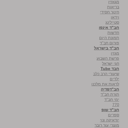
מגאזין
בריאות
חינוך חסידי
וידאו
סטיילינג
חב"ד אינפו
חדשות
תמונת היום
פורום חב"ד
חב"ד בישראל
מגזין
פרשת השבוע
חגי ישראל
חבד Tube
שיעורי הרב כלב
ילדים
לראות את מלכנו
חב"דפדיה
תורת חב"ד
ימי חב"ד
770
חב"ד שופ
ספרים
יודאיקה ונוי
מוצרי עור רובר