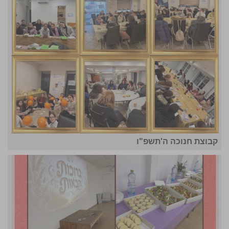
קבוצת חנוכה ה'תשפ"ו