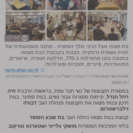
הגדלה
בת מצוה אצל הרבי מלך המשיח - מתנה משמעותית של
חוויה גשמית ורוחנית. הבנות בקבוצת הבת מצווה
בחנוכה נהנו מתפילות ב-770, הדלקת חנוכיה, שיעורים,
התוועדויות, סיורים, תוכניות ופעילויות.
לדיווח המלא ותיעוד
מערכת נשי ובנות חב"ד
|
ז׳ בטבת ה׳תשפ״ה (ז׳ בטבת ה׳תשפ״ה (07/01/2025))
|
אין תגובות
במסגרת הקבוצות של נשי חבד צפת, בראשות הרבנית
חיה
רחל הנדל
, קיימות מסגרות עבור נשים, בנות סמינר, בנות
תיכון ובנות מצווה.את הקבוצות מנהלת הגב'
דבורה
זילברשטרום
.
קבוצת בנות מצווה ניהלה הגב'
בת שבע הסופר
בליווי המרכזות המסורות
מושקי גלייזר
ו
שטערנא טורקוב