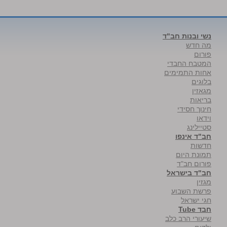
נשי ובנות חב"ד
מה חדש
פורום
המטבח החבדי
אחות התמימים
בלוגים
מגאזין
בריאות
חינוך חסידי
וידאו
סטיילינג
חב"ד אינפו
חדשות
תמונת היום
פורום חב"ד
חב"ד בישראל
מגזין
פרשת השבוע
חגי ישראל
חבד Tube
שיעורי הרב כלב