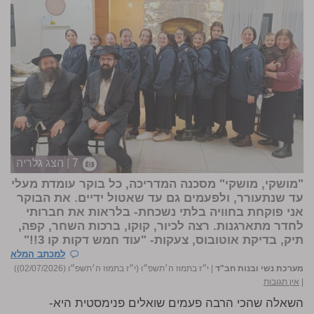
7 | הצג גלריה
"מושקי, מושקי" מסכנה המדריכה, כל בוקר עומדת מעלי
עד שנתעורר, ולפעמים גם עד שאטול ידיים. את הבוקר
אני פוקחת בחוויה בלתי נשכחת- בלראות את חברותי
לחדר מתארגנות. רצה לכיור, קוקו, ברכות השחר, קפה,
תיק, בדיקת אוטובוס, צעקות- "עוד חמש דקות קו 3!!"
למכתב המלא
מערכת נשי ובנות חב"ד
|
י״ז בתמוז ה׳תשפ״ו (י״ז בתמוז ה׳תשפ״ו (02/07/2026))
|
אין תגובות
השאלה שהכי הרבה פעמים שואלים פנימסטית היא-