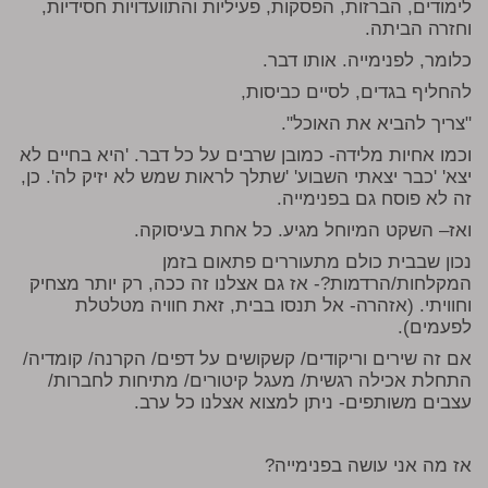
לימודים, הברזות, הפסקות, פעיליות והתוועדויות חסידיות,
וחזרה הביתה.
כלומר, לפנימייה. אותו דבר.
להחליף בגדים, לסיים כביסות,
"צריך להביא את האוכל".
וכמו אחיות מלידה- כמובן שרבים על כל דבר. 'היא בחיים לא
יצא' 'כבר יצאתי השבוע' 'שתלך לראות שמש לא יזיק לה'. כן,
זה לא פוסח גם בפנימייה.
ואז– השקט המיוחל מגיע. כל אחת בעיסוקה.
נכון שבבית כולם מתעוררים פתאום בזמן
המקלחות/הרדמות?- אז גם אצלנו זה ככה, רק יותר מצחיק
וחוויתי. (אזהרה- אל תנסו בבית, זאת חוויה מטלטלת
לפעמים).
אם זה שירים וריקודים/ קשקושים על דפים/ הקרנה/ קומדיה/
התחלת אכילה רגשית/ מעגל קיטורים/ מתיחות לחברות/
עצבים משותפים- ניתן למצוא אצלנו כל ערב.
אז מה אני עושה בפנימייה?