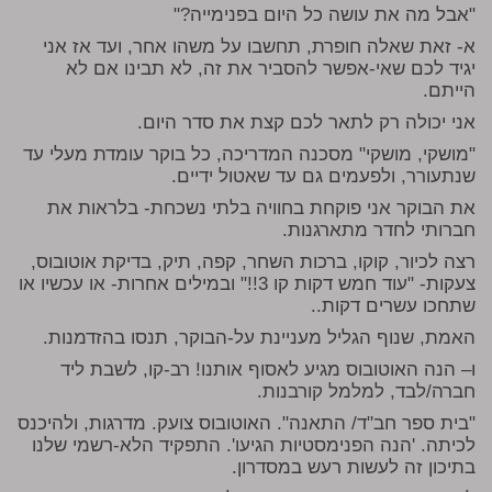
"אבל מה את עושה כל היום בפנימייה?"
א- זאת שאלה חופרת, תחשבו על משהו אחר, ועד אז אני
יגיד לכם שאי-אפשר להסביר את זה, לא תבינו אם לא
הייתם.
אני יכולה רק לתאר לכם קצת את סדר היום.
"מושקי, מושקי" מסכנה המדריכה, כל בוקר עומדת מעלי עד
שנתעורר, ולפעמים גם עד שאטול ידיים.
את הבוקר אני פוקחת בחוויה בלתי נשכחת- בלראות את
חברותי לחדר מתארגנות.
רצה לכיור, קוקו, ברכות השחר, קפה, תיק, בדיקת אוטובוס,
צעקות- "עוד חמש דקות קו 3!!" ובמילים אחרות- או עכשיו או
שתחכו עשרים דקות..
האמת, שנוף הגליל מעניינת על-הבוקר, תנסו בהזדמנות.
ו– הנה האוטובוס מגיע לאסוף אותנו! רב-קו, לשבת ליד
חברה/לבד, למלמל קורבנות.
"בית ספר חב"ד/ התאנה". האוטובוס צועק. מדרגות, ולהיכנס
לכיתה. 'הנה הפנימסטיות הגיעו'. התפקיד הלא-רשמי שלנו
בתיכון זה לעשות רעש במסדרון.