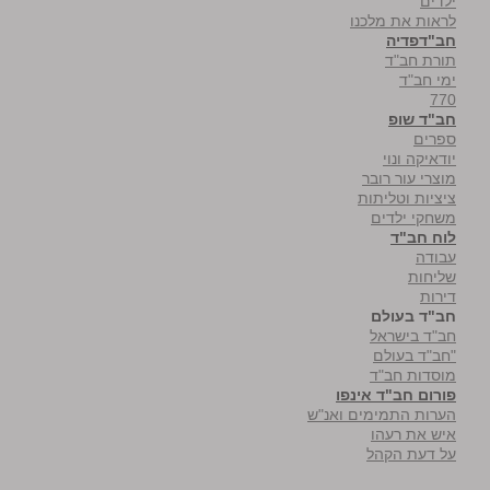
ילדים
לראות את מלכנו
חב"דפדיה
תורת חב"ד
ימי חב"ד
770
חב"ד שופ
ספרים
יודאיקה ונוי
מוצרי עור רובר
ציציות וטליתות
משחקי ילדים
לוח חב"ד
עבודה
שליחות
דירות
חב"ד בעולם
חב"ד בישראל
"חב"ד בעולם
מוסדות חב"ד
פורום חב"ד אינפו
הערות התמימים ואנ"ש
איש את רעהו
על דעת הקהל