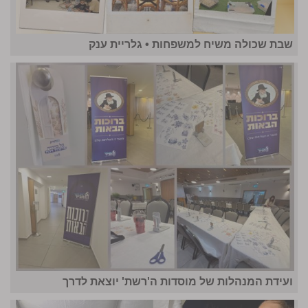
שבת שכולה משיח למשפחות • גלריית ענק
ועידת המנהלות של מוסדות ה'רשת' יוצאת לדרך