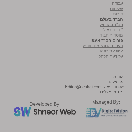
עבודה
שליחות
דירות
חב"ד בעולם
חב"ד בישראל
"חב"ד בעולם
מוסדות חב"ד
פורום חב"ד אינפו
הערות התמימים ואנ"ש
איש את רעהו
על דעת הקהל
אודות
פנו אלינו
שלחו ידיעה:
Editor@neshei.com
פרסמו אצלינו
Managed By:
Developed By: