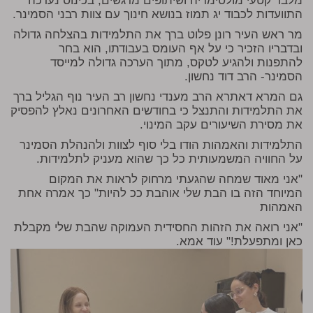
מלבד קטעי מולטימדיה ושיתופים מרגשים, בכינוס נערכה
התוועדות לכבוד יג תמוז בנושא חינוך עם צוות רבני הסמינר.
מר ראש העיר רונן פלוט ברך את התלמידות בהצלחה גדולה
ובדבריו הזכיר כי על אף העומס בעבודתו, הוא בחר
להתפנות ולהגיע לטקס, מתוך הערכה גדולה למייסד
הסמינר- הרב דוד נחשון.
גם המרא דאתרא הרב מענדי נחשון רב העיר נוף הגליל ברך
את התלמידות והתנצל כי בחודשים האחרונים נאלץ להפסיק
את מסירת השיעורים עקב המינוי.
התלמידות והאמהות הודו בלי סוף לצוות ולהנהלת הסמינר
על החוויה המשמעותית כל כך שהוא מעניק לתלמידות.
"אני מאוד שמחה שהגעתי מרחוק לראות את המקום
המיוחד הזה בו הבת שלי אוהבת ככ להיות" כך אמרה אחת
האמהות
"אני רואה את הזהות החסידית העמוקה שהבת שלי מקבלת
כאן ומתפעלת!" עוד אמא.