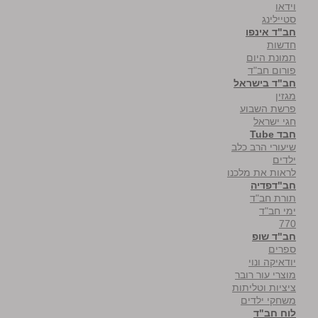
וידאו
סטיילינג
חב"ד אינפו
חדשות
תמונת היום
פורום חב"ד
חב"ד בישראל
מגזין
פרשת השבוע
חגי ישראל
חבד Tube
שיעורי הרב כלב
ילדים
לראות את מלכנו
חב"דפדיה
תורת חב"ד
ימי חב"ד
770
חב"ד שופ
ספרים
יודאיקה ונוי
מוצרי עור רובר
ציציות וטליתות
משחקי ילדים
לוח חב"ד