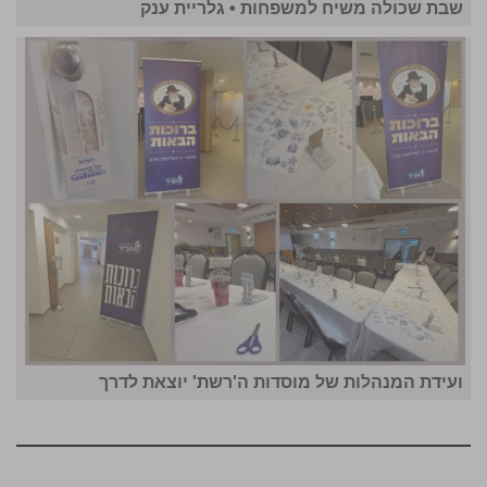
שבת שכולה משיח למשפחות • גלריית ענק
ועידת המנהלות של מוסדות ה'רשת' יוצאת לדרך