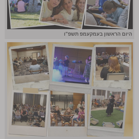
היום הראשון בעמקעמפ תשפ"ו