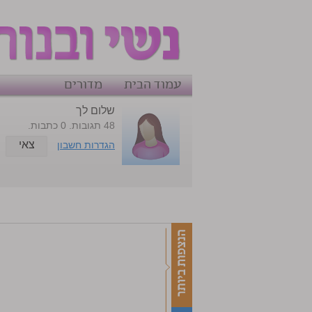
עמוד הבית
מדורים
שלום לך
48 תגובות. 0 כתבות.
צאי
הגדרות חשבון