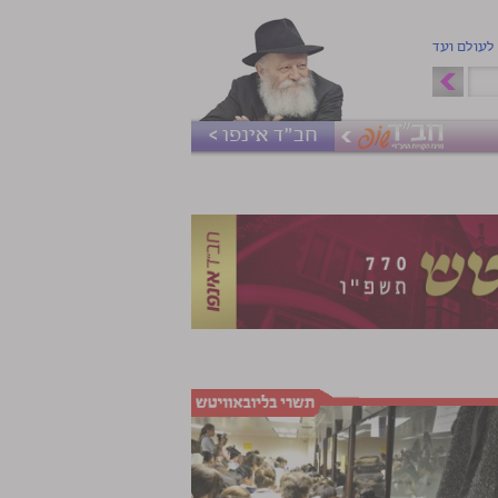
 לעולם ועד
חב"ד אינפו >