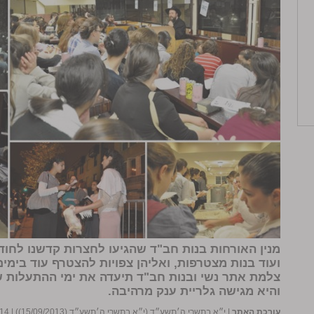
מנין האורחות בנות חב"ד שהגיעו לחצרות קדשנו לחו
ועוד בנות מצטרפות, ואליהן צפויות להצטרף עוד בימים
צלמת אתר נשי ובנות חב"ד תיעדה את ימי ההתעלות שק
והיא מגישה גלריית ענק מרהיבה.
עורכת האתר
|
י״א בתשרי ה׳תשע״ד (י״א בתשרי ה׳תשע״ד (15/09/2013))
|
14 תגובות