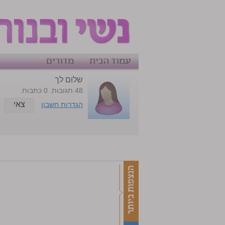
עמוד הבית
מדורים
שלום לך
48 תגובות. 0 כתבות.
צאי
הגדרות חשבון