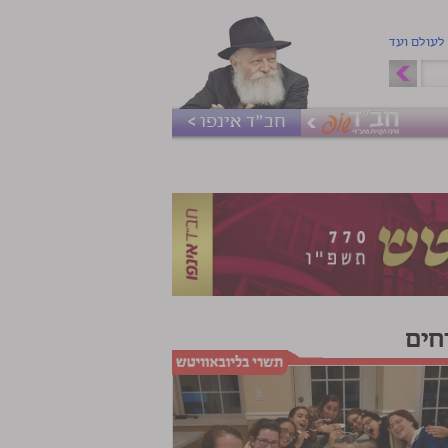
 לעולם ועד
חב"ד אינפו >
חים