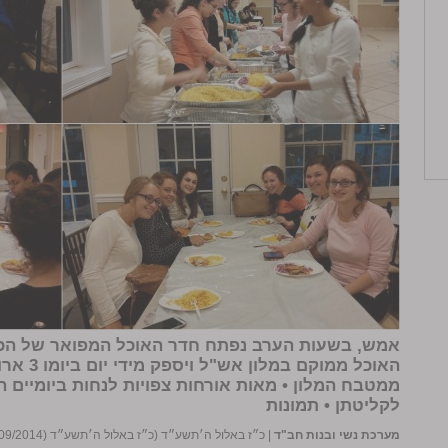
אמש, בשעות הערב נפתח חדר האוכל המפואר של
הכ
האוכל ממ
ממטבח המלון • מאות אורחות צפויות לנחות ביומיים ה
לקליטתן •
תמונות
מערכת נשי ובנות חב"ד
|
כ״ז באלול ה׳תשע״ד (כ״ז באלול ה׳תשע״ד (22/09/2014))