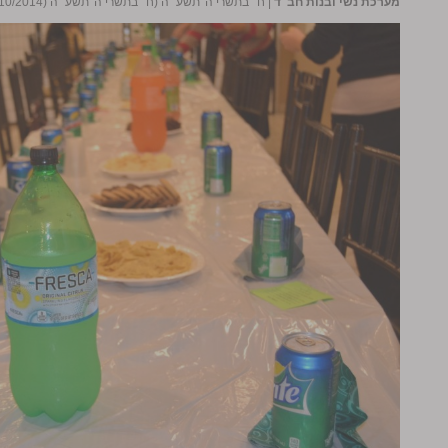
מערכת נשי ובנות חב"ד
|
ח׳ בתשרי ה׳תשע״ה (ח׳ בתשרי ה׳תשע״ה (02/10/2014))