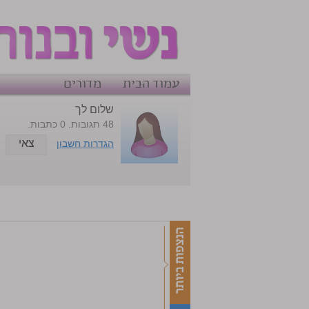
עמוד הבית
מדורים
שלום לך
48 תגובות. 0 כתבות.
צאי
הגדרות חשבון