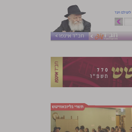
 לעולם ועד
חב"ד אינפו >