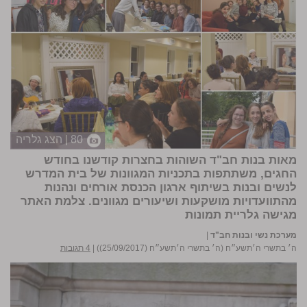
80 | הצג גלריה
מאות בנות חב"ד השוהות בחצרות קודשנו בחודש
החגים, משתתפות בתכניות המגוונות של בית המדרש
לנשים ובנות בשיתוף ארגון הכנסת אורחים ונהנות
מהתוועדויות מושקעות ושיעורים מגוונים. צלמת האתר
מגישה
גלריית תמונות
מערכת נשי ובנות חב"ד
|
ה׳ בתשרי ה׳תשע״ח (ה׳ בתשרי ה׳תשע״ח (25/09/2017))
|
4 תגובות