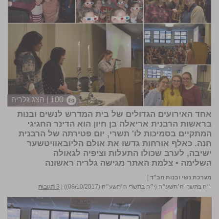
100 | הצג גלריה
אחד האירועים הגדולים של
בית המדרש לנשים ובנות
בראשות הרבנית
אריאלה בן חיון
הוא הדינר החגיגי
המתקיים בסמיכות לו' תשרי, יום פטירתה של הרבנית
חנה. כאלף אורחות גדשו את אולם הליובאוויטשער
ישיבה, לערב שכולו התעלות וציפיה לגאולה
השלימה •
צלמת האתר
מגישה
גלריה ראשונה
מערכת נשי ובנות חב"ד
|
י״ח בתשרי ה׳תשע״ח (י״ח בתשרי ה׳תשע״ח (08/10/2017))
|
3 תגובות