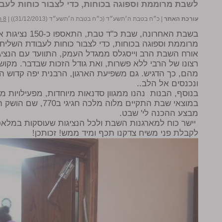
לשבת מרוממת וספוגה בכוחות, כדי לצבור כוחות לעב
עורכת האתר
|
כ״ח בטבת ה׳תשע״ד (כ״ח בטבת ה׳תשע״ד (31/12/2013))
|
8 תגובות
בשבת האחרונה, ש
מרוממת וספוגה בכוחות, כדי לצבור כוחות לעבודת השליחו
אורח השבת הרב וייסגלס ממגדל העמק, התוועד עם הנציגו
רצונו של הרבי ללא פשרות, ואת גודל הזכות שבדבר. מקוש
מהם, כך הדגיש. גם משפיעת הארגון, הרבנית יפה קדוש ה
ונכנסים אל הלב..
בנוסף, הבנות נהנו ממגוון סדנאות מיוחדות, מפעילויות
במוצאי שבת התקיים מל
מבצע ההכנה לי' שבט.
יישר כוח למארגנות השבת ולכל הנציגות שעוסקות במלאכ
לקבלת פני משיח צדקנו תכף ומיד ממש! זכותכן!