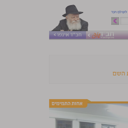
 לעולם ועד
חב"ד אינפו >