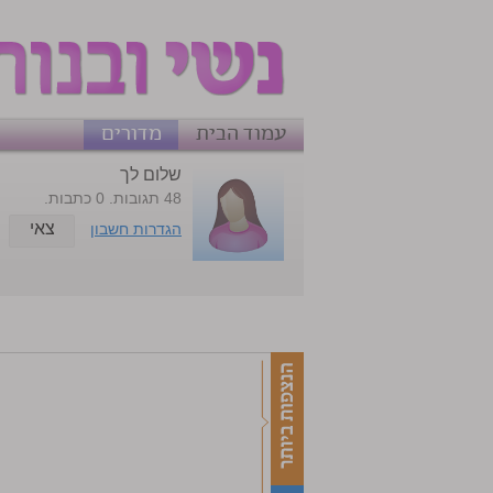
עמוד הבית
מדורים
שלום לך
48 תגובות. 0 כתבות.
צאי
הגדרות חשבון