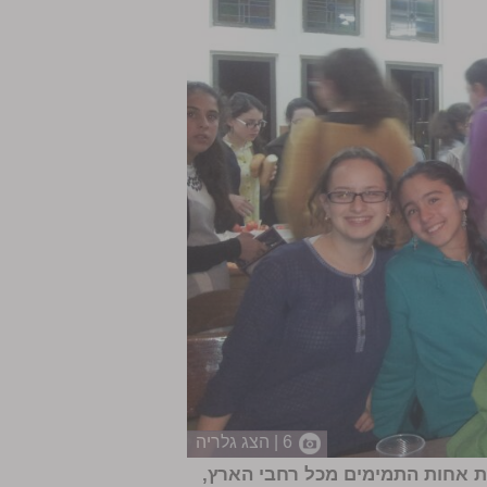
6 | הצג גלריה
נה, שבת כ"ד טבת, התאספו כ-150 נציגות אחות התמימים מכל רחבי הארץ,