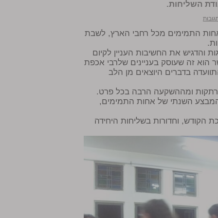
ודת השליחות.
בת כ"ד טבת, התאספו כ-150 נציגות אחות התמימים מכל רחבי הארץ, לשבת
ת.
ת והדגיש את החשיבות העניין לקיום
ר הוא זה שעוסק בעניינים שלרבי אכפת
תוועדה בדברים היוצאים מן הלב
 מרתקות ומההשקעה הרבה בכל פרט.
וה מלכה חגיגי ב770, שם הושק המבצע השנתי של אחות התמימים,
ת הקודש, וחדורות בשליחות היחידה