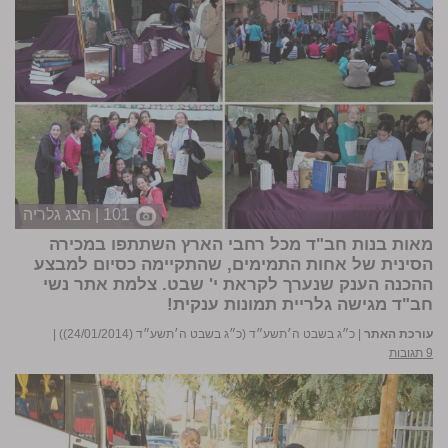
101 | הצג גלריה
מאות בנות חב"ד מכל רחבי הארץ השתתפו במכירה
הסינית של אחות התמימים, שהתקיימה כסיום למבצע
ההכנה הענק שנערך לקראת י' שבט. צלמת אתר נשי
חב"ד מגישה גלריית תמונות ענקית!
עורכת האתר
|
כ״ג בשבט ה׳תשע״ד (כ״ג בשבט ה׳תשע״ד (24/01/2014))
|
9 תגובות