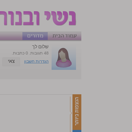
עמוד הבית
מדורים
שלום לך
48 תגובות. 0 כתבות.
צאי
הגדרות חשבון