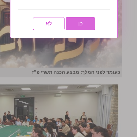
כן
לא
כעומד לפני המלך: מבצע הכנה תשרי פ"ז