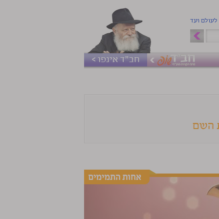
 לעולם ועד
חב"ד אינפו >