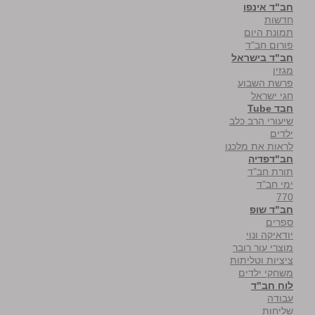
חב"ד אינפו
חדשות
תמונת היום
פורום חב"ד
חב"ד בישראל
מגזין
פרשת השבוע
חגי ישראל
חבד Tube
שיעורי הרב כלב
ילדים
לראות את מלכנו
חב"דפדיה
תורת חב"ד
ימי חב"ד
770
חב"ד שופ
ספרים
יודאיקה ונוי
מוצרי עור רובר
ציציות וטליתות
משחקי ילדים
לוח חב"ד
עבודה
שליחות