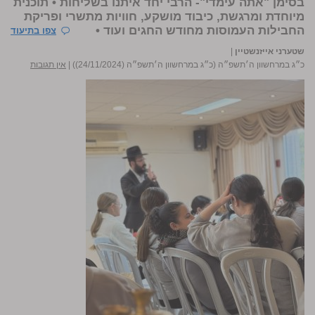
בסימן "אתה עימדי"- הרבי יחד איתנו בשליחות • תוכנית
מיוחדת ומרגשת, כיבוד מושקע, חוויות מתשרי ופריקת
החבילות העמוסות מחודש החגים ועוד •
צפו בתיעוד
שטערני אייזנשטיין
|
כ״ג במרחשוון ה׳תשפ״ה (כ״ג במרחשוון ה׳תשפ״ה (24/11/2024))
|
אין תגובות