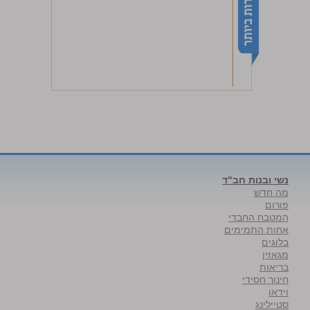
נשי ובנות חב"ד
מה חדש
פורום
המטבח החבדי
אחות התמימים
בלוגים
מגאזין
בריאות
חינוך חסידי
וידאו
סטיילינג