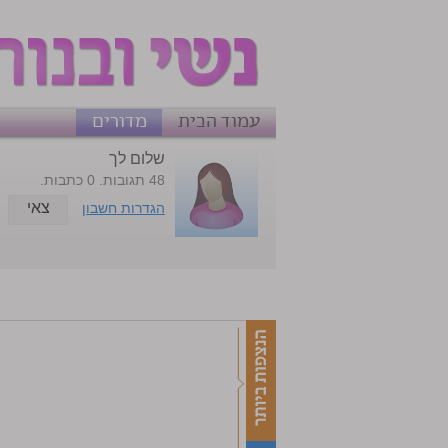
עמוד הבית
מדורים
שלום לך
48 תגובות. 0 כתבות.
צאי
הגדרות חשבון