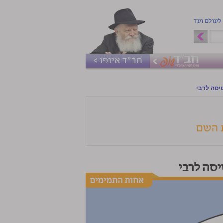
 לעולם ועד
חב"ד אינפו >
יסה לרבי
יסה לרבי