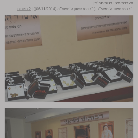
מערכת נשי ובנות חב"ד
|
י״ג במרחשוון ה׳תשע״ה (י״ג במרחשוון ה׳תשע״ה (06/11/2014))
|
2 תגובות