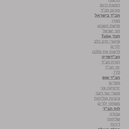
תמונת היום
פורום חב"ד
חב"ד בישראל
מגזין
פרשת השבוע
חגי ישראל
חבד Tube
שיעורי הרב כלב
ילדים
לראות את מלכנו
חב"דפדיה
תורת חב"ד
ימי חב"ד
770
חב"ד שופ
ספרים
יודאיקה ונוי
מוצרי עור רובר
ציציות וטליתות
משחקי ילדים
לוח חב"ד
עבודה
שליחות
דירות