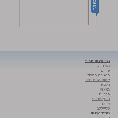
נשי ובנות חב"ד
מה חדש
פורום
המטבח החבדי
אחות התמימים
בלוגים
מגאזין
בריאות
חינוך חסידי
וידאו
סטיילינג
חב"ד אינפו
חדשות