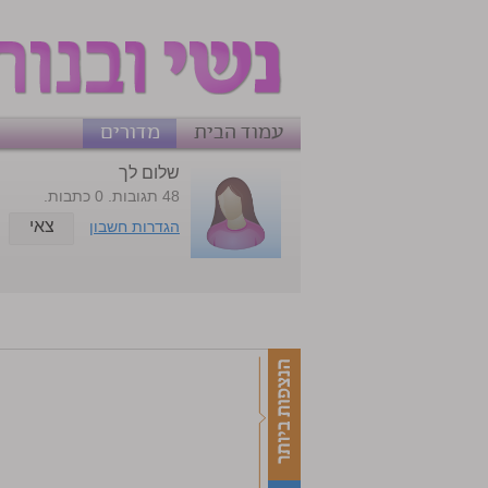
עמוד הבית
מדורים
שלום לך
48 תגובות. 0 כתבות.
צאי
הגדרות חשבון