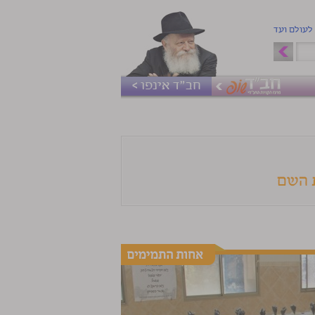
 לעולם ועד
חב"ד אינפו >