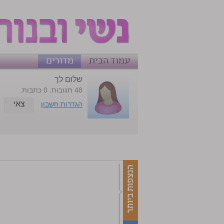
עמוד הבית
מדורים
שלום לך
48 תגובות. 0 כתבות.
צאי
הגדרות חשבון