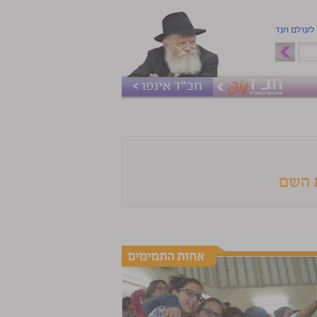
 לעולם ועד
חב"ד אינפו >