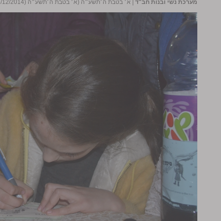
מערכת נשי ובנות חב"ד
|
א׳ בטבת ה׳תשע״ה (א׳ בטבת ה׳תשע״ה (23/12/2014))