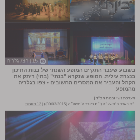
15 | הצג גלריה
בשבוע שעבר התקיים המופע השנתי של בנות התיכון
בנצרת עילית. המופע שנקרא "בנתי" (בתי) ריתק את
הקהל והעביר את המסרים החשובים •
צפו בגלריה
מהמופע
מערכת נשי ובנות חב"ד
|
י״ח באדר ה׳תשע״ה (י״ח באדר ה׳תשע״ה (09/03/2015))
|
12 תגובות