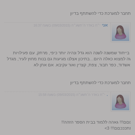
התחבר למערכת כדי להשתתף בדיון
אני
י״ח באדר ה׳תשע״ה (09/03/2015) בשעה 16:37
!! בייחוד שמשנה לשנה הוא גדל ונהיה יותר כיפי, מרתק, עם פעילויות
 קשה למצוא כאלה היום…בתיכון אצלנו מגיעות גם בנות מחוץ לעיר, מגדל
, אשדוד, כפר תבור, צפת, קצרין ואור עקיבא. אם אתן לא
התחבר למערכת כדי להשתתף בדיון
.
י״ח באדר ה׳תשע״ה (09/03/2015) בשעה 15:58
יכםםם!!! גאהה ללמוד בבית הספר הזהה!!
תתכככםם!!! 3>