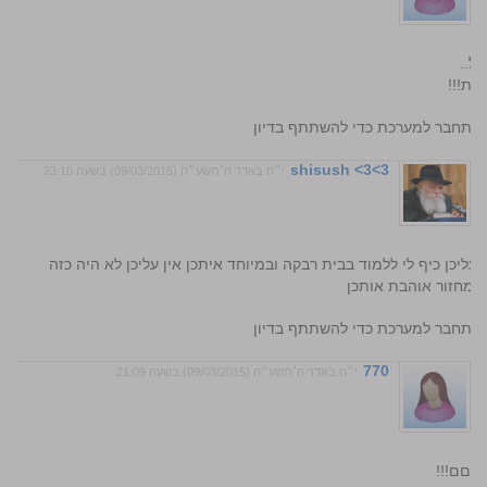
ל..
ות!!!
התחבר למערכת כדי להשתתף בדיון
shisush <3<3
י״ח באדר ה׳תשע״ה (09/03/2015) בשעה 23:10
י אין עליכן כיף לי ללמוד בבית רבקה ובמיוחד איתכן אין עליכן לא היה כזה
זה מחזור אוהבת אותכן
התחבר למערכת כדי להשתתף בדיון
770
י״ח באדר ה׳תשע״ה (09/03/2015) בשעה 21:09
שלםם!!!