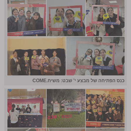
כנס הפתיחה של מבצע י' שבט: משיח.COME