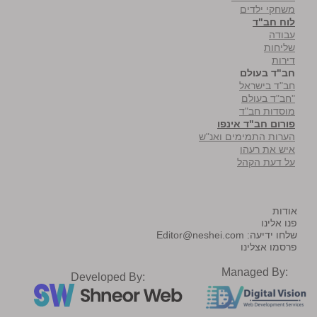
משחקי ילדים
לוח חב"ד
עבודה
שליחות
דירות
חב"ד בעולם
חב"ד בישראל
"חב"ד בעולם
מוסדות חב"ד
פורום חב"ד אינפו
הערות התמימים ואנ"ש
איש את רעהו
על דעת הקהל
אודות
פנו אלינו
שלחו ידיעה:
Editor@neshei.com
פרסמו אצלינו
Managed By:
Developed By: