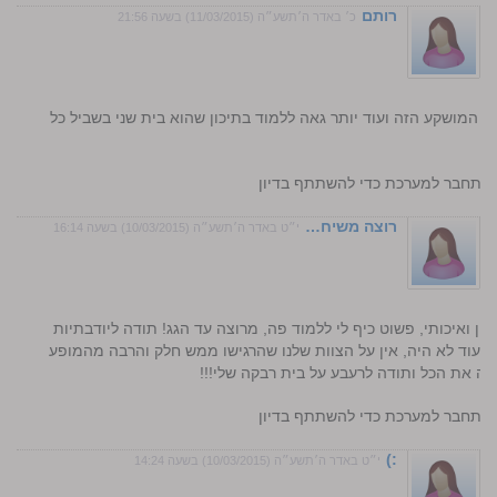
רותם
כ׳ באדר ה׳תשע״ה (11/03/2015) בשעה 21:56
 המושקע הזה ועוד יותר גאה ללמוד בתיכון שהוא בית שני בשביל כל
התחבר למערכת כדי להשתתף בדיון
רוצה משיח…
י״ט באדר ה׳תשע״ה (10/03/2015) בשעה 16:14
טן ואיכותי, פשוט כיף לי ללמוד פה, מרוצה עד הגג! תודה ליודבתיות
שעוד לא היה, אין על הצוות שלנו שהרגישו ממש חלק והרבה מהמופע
ה את הכל ותודה לרעבע על בית רבקה שלי!!!
התחבר למערכת כדי להשתתף בדיון
:)
י״ט באדר ה׳תשע״ה (10/03/2015) בשעה 14:24