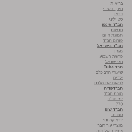
בריאות
חינוך חסידי
וידאו
סטיילינג
חב"ד אינפו
חדשות
תמונת היום
פורום חב"ד
חב"ד בישראל
מגזין
פרשת השבוע
חגי ישראל
חבד Tube
שיעורי הרב כלב
ילדים
לראות את מלכנו
חב"דפדיה
תורת חב"ד
ימי חב"ד
770
חב"ד שופ
ספרים
יודאיקה ונוי
מוצרי עור רובר
ציציות וטליתות