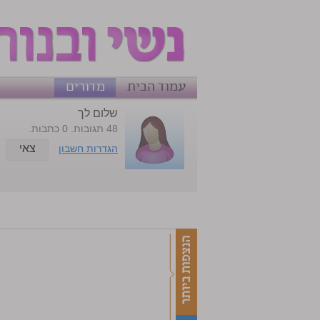
עמוד הבית
מדורים
שלום לך
48 תגובות. 0 כתבות.
צאי
הגדרות חשבון