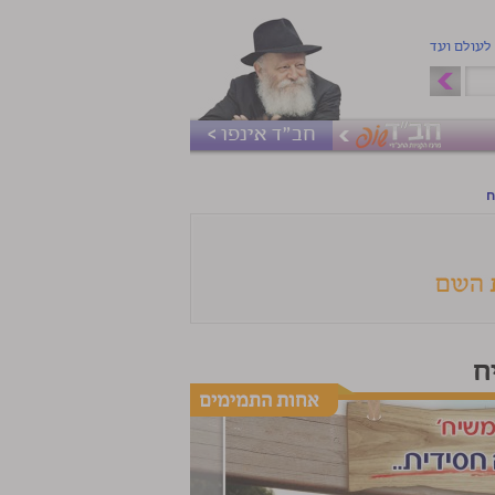
 לעולם ועד
חב"ד אינפו >
ח
ח