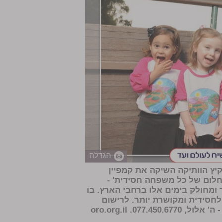
הגדלה
יץ הוותיקה השיקה את קמפיין
החלום של כל משפחה חסידית' -
 ומחולק בימים אלו ברחבי הארץ. בו
חסידית ומקושרת יותר. לרישום
0. oro.org.il