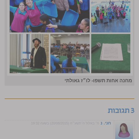
מחנה אחות תשפו- לו״ז גאולתי
3 תגובות
חני. נ
ה׳ באלול ה׳תשע״ה (20/08/2015) בשעה 19:32