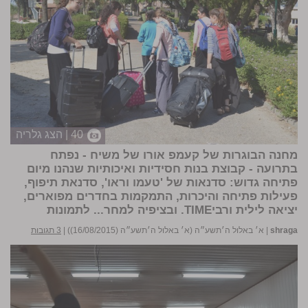
40 | הצג גלריה
מחנה הבוגרות של קעמפ אורו של משיח - נפתח
בתרועה - קבוצת בנות חסידיות ואיכותיות שנהנו מיום
פתיחה גדוש: סדנאות של 'טעמו וראו', סדנאת תיפוף,
פעילות פתיחה והיכרות, התמקמות בחדרים מפוארים,
יציאה לילית ורביTIME. ובציפיה למחר...
לתמונות
shraga
|
א׳ באלול ה׳תשע״ה (א׳ באלול ה׳תשע״ה (16/08/2015))
|
3 תגובות