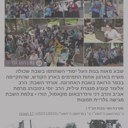
81 | הצג גלריה
שבע מאות בנות העל יסודי השתתפו בשבת שכולה
משיח בארגון אחות התמימים בארץ הקודש, שהתקיימה
בכפר הרואה בשבת האחרונה. אורחי השבת: הרב
אלעזר קעניג מנצרת עילית, הרב יוסי גינזבורג מרמת
אביב והרב דני ווינדרבאום מקאסול, הודו •
צלמת השבת
מגישה גלריית תמונות
מערכת נשי ובנות חב"ד
|
כ׳ במרחשוון ה׳תשע״ו (כ׳ במרחשוון ה׳תשע״ו (02/11/2015))
|
17 תגובות