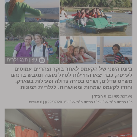
89 | הצג גלריה
ביומו השני של הקעמפ לאחר בוקר וצהריים עמוסים
לעייפה, כבר יצאו החיילות לטיול מהנה ומגבש בו נהנו
משייט פדלים, ושייט בסירה גדולה ופעילות בפארק.
וחזרו לקעמפ שמחות ומאושרות.
לגלריית תמונות
מערכת נשי ובנות חב"ד
|
כ״ג בתמוז ה׳תשע״ו (כ״ג בתמוז ה׳תשע״ו (29/07/2016))
|
6 תגובות