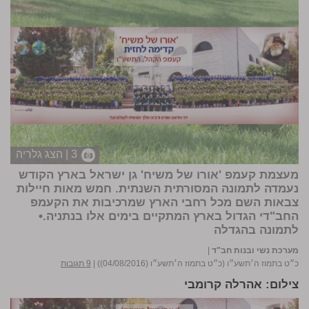
3 | הצג גלריה
מעצמת קעמפ 'אורו של משיח' גן ישראל בארץ הקודש
נעמדה לתמונה המסורתית השנתית. חמש מאות חיילות
צבאות השם מכל רחבי הארץ שמרכיבות את הקעמפ
החב"די הגדול בארץ המתקיים בימים אלו בנתניה.•
לתמונה בהגדלה
מערכת נשי ובנות חב"ד
|
כ״ט בתמוז ה׳תשע״ו (כ״ט בתמוז ה׳תשע״ו (04/08/2016))
|
9 תגובות
צילום: אהרלה קרומבי