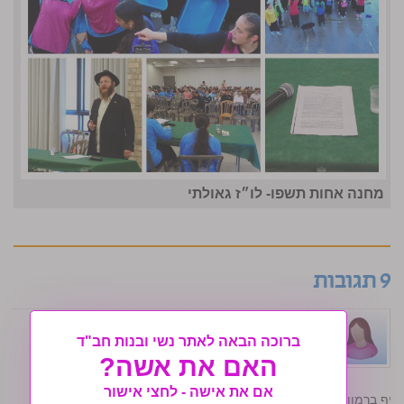
מחנה אחות תשפו- לו״ז גאולתי
9 תגובות
H.T
י״ז באב ה׳תשע״ו (21/08/2016) בשעה 8:38
ברוכה הבאה לאתר נשי ובנות חב"ד
האם את אשה?
אם את אישה - לחצי אישור
יף ברמוווותתת!!!!! מתגעגעת. …