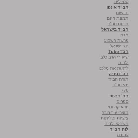
סטיילינג
חב"ד אינפו
חדשות
תמונת היום
פורום חב"ד
חב"ד בישראל
מגזין
פרשת השבוע
חגי ישראל
חבד Tube
שיעורי הרב כלב
ילדים
לראות את מלכנו
חב"דפדיה
תורת חב"ד
ימי חב"ד
770
חב"ד שופ
ספרים
יודאיקה ונוי
מוצרי עור רובר
ציציות וטליתות
משחקי ילדים
לוח חב"ד
עבודה