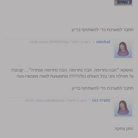
התחבר למערכת כדי להשתתף בדיון
michal
ה׳ באב ה׳תשע״ו (09/08/2016) בשעה 23:50
ית מושקא:״הבה נחרופה, הבה נחרופה ,הבה נחרופה וננחרה״… קבוצת
!! אין על תהילה וחני בכל העולם כולו!!!!!!!! מתגעגעת לאורו מעכשיו-נעה
התחבר למערכת כדי להשתתף בדיון
משיח נאו
ד׳ באב ה׳תשע״ו (08/08/2016) בשעה 18:33
ל הזמן צחקה