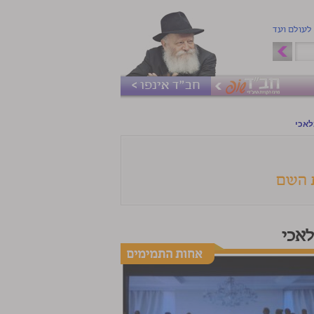
 לעולם ועד
חב"ד אינפו >
לאכי
לאכי