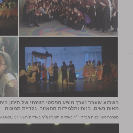
בשבוע שעבר נערך מופע הפסטי השנתי של תיכון בית
מאות נשים, בנות ותלמידות מהאזור.
גלריית תמונות
מערכת נשי ובנות חב"ד
|
י״ח באדר ה׳תשע״ז (י״ח באדר ה׳תשע״ז (16/03/2017))