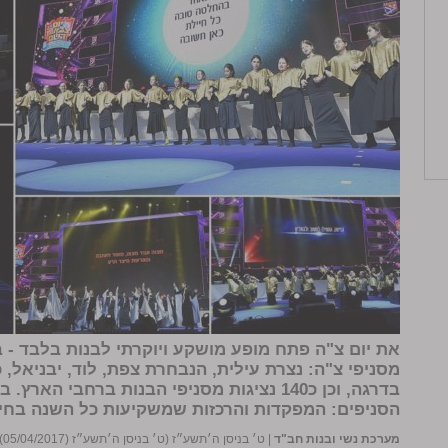
את יום צ"ה פתח מופע מושקע ויוקרתי לבנות בלבד - ב
מסניפי צ"ה: נצרת עילית, הנבחרת צפת, לוד, יבניאל, 
בדרגה, וכן כ140 נציגות מסניפי הבנות ברחבי 
הסניפים: המפקדות והרכזות שמשקיעות כל השנה בחיי
מערכת נשי ובנות חב"ד
|
ט׳ בניסן ה׳תשע״ז (ט׳ בניסן ה׳תשע״ז (05/04/2017))