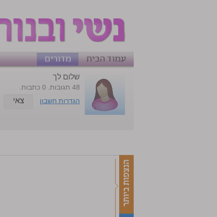
עמוד הבית
מדורים
שלום לך
48 תגובות. 0 כתבות.
צאי
הגדרות חשבון