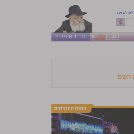
 לעולם ועד
חב"ד אינפו >