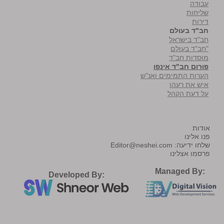
עבודה
שליחות
דירות
חב"ד בעולם
חב"ד בישראל
"חב"ד בעולם
מוסדות חב"ד
פורום חב"ד אינפו
הערות התמימים ואנ"ש
איש את רעהו
על דעת הקהל
אודות
פנו אלינו
שלחו ידיעה:
Editor@neshei.com
פרסמו אצלינו
Managed By:
Developed By: