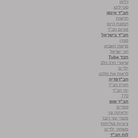
וידאו
סטיילינג
חב"ד אינפו
חדשות
תמונת היום
פורום חב"ד
חב"ד בישראל
מגזין
פרשת השבוע
חגי ישראל
חבד Tube
שיעורי הרב כלב
ילדים
לראות את מלכנו
חב"דפדיה
תורת חב"ד
ימי חב"ד
770
חב"ד שופ
ספרים
יודאיקה ונוי
מוצרי עור רובר
ציציות וטליתות
משחקי ילדים
לוח חב"ד