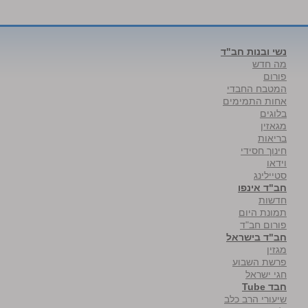
נשי ובנות חב"ד
מה חדש
פורום
המטבח החבדי
אחות התמימים
בלוגים
מגאזין
בריאות
חינוך חסידי
וידאו
סטיילינג
חב"ד אינפו
חדשות
תמונת היום
פורום חב"ד
חב"ד בישראל
מגזין
פרשת השבוע
חגי ישראל
חבד Tube
שיעורי הרב כלב