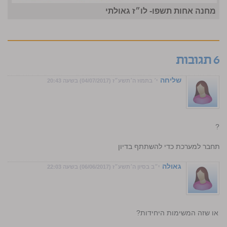
מחנה אחות תשפו- לו״ז גאולתי
6 תגובות
שליחה
י׳ בתמוז ה׳תשע״ז (04/07/2017) בשעה 20:43
חי?
התחבר למערכת כדי להשתתף בדיון
גאולה
י״ב בסיון ה׳תשע״ז (06/06/2017) בשעה 22:03
י או שזה המשימות היחידות?