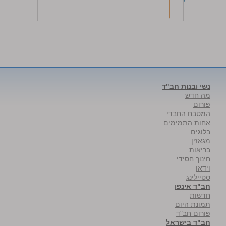
נשי ובנות חב"ד
מה חדש
פורום
המטבח החבדי
אחות התמימים
בלוגים
מגאזין
בריאות
חינוך חסידי
וידאו
סטיילינג
חב"ד אינפו
חדשות
תמונת היום
פורום חב"ד
חב"ד בישראל