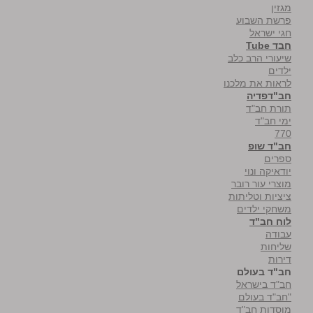
מגזין
פרשת השבוע
חגי ישראל
חבד Tube
שיעורי הרב כלב
ילדים
לראות את מלכנו
חב"דפדיה
תורת חב"ד
ימי חב"ד
770
חב"ד שופ
ספרים
יודאיקה ונוי
מוצרי עור רובר
ציציות וטליתות
משחקי ילדים
לוח חב"ד
עבודה
שליחות
דירות
חב"ד בעולם
חב"ד בישראל
"חב"ד בעולם
מוסדות חב"ד